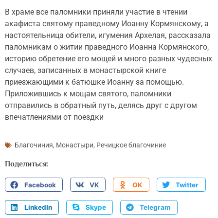
В храме все паломники приняли участие в чтении
акафиста святому праведному Иоанну Кормянскому, а
настоятельница обители, игумения Архелая, рассказала
паломникам о житии праведного Иоанна Кормянского,
историю обретение его мощей и много разных чудесных
случаев, записанных в монастырской книге
приезжающими к батюшке Иоанну за помощью.
Приложившись к мощам святого, паломники
отправились в обратный путь, делясь друг с другом
впечатлениями от поездки
Благочиния
,
Монастыри
,
Речицкое благочиние
Поделиться:
Facebook
VK
OK
Twitter
LinkedIn
Skype
Telegram