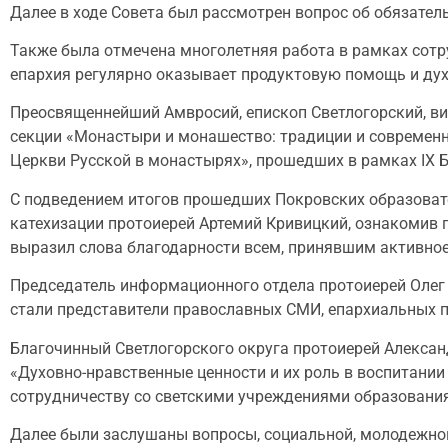
Далее в ходе Совета был рассмотрен вопрос об обязате
Также была отмечена многолетняя работа в рамках сотр
епархия регулярно оказывает продуктовую помощь и ду
Преосвященнейший Амвросий, епископ Светлогорский, в
секции «Монастыри и монашество: традиции и современн
Церкви Русской в монастырях», прошедших в рамках IX 
С подведением итогов прошедших Покровских образовате
катехизации протоиерей Артемий Кривицкий, ознакомив
выразил слова благодарности всем, принявшим активное 
Председатель информационного отдела протоиерей Олег
стали представители православных СМИ, епархиальных пр
Благочинный Светлогорского округа протоиерей Алексан
«Духовно-нравственные ценности и их роль в воспитании
сотрудничеству со светскими учреждениями образовани
Далее были заслушаны вопросы, социальной, молодежной