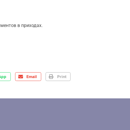
ментов в приходах.
App
Email
Print