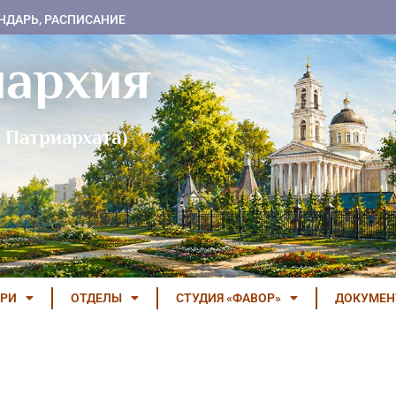
НДАРЬ, РАСПИСАНИЕ
пархия
 Патриархата)
РИ
ОТДЕЛЫ
СТУДИЯ «ФАВОР»
ДОКУМЕ