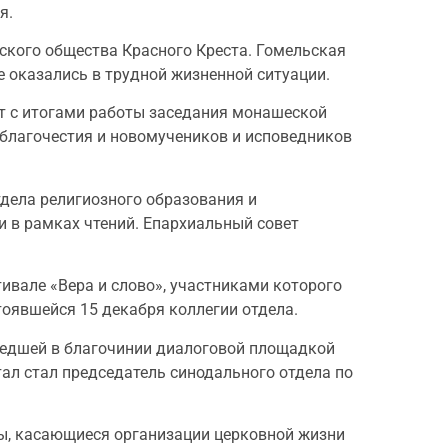
я.
ского общества Красного Креста. Гомельская
е оказались в трудной жизненной ситуации.
т с итогами работы заседания монашеской
 благочестия и новомучеников и исповедников
дела религиозного образования и
 в рамках чтений. Епархиальный совет
вале «Вера и слово», участниками которого
тоявшейся 15 декабря коллегии отдела.
шедшей в благочинии диалоговой площадкой
ал стал председатель синодального отдела по
ты, касающиеся организации церковной жизни