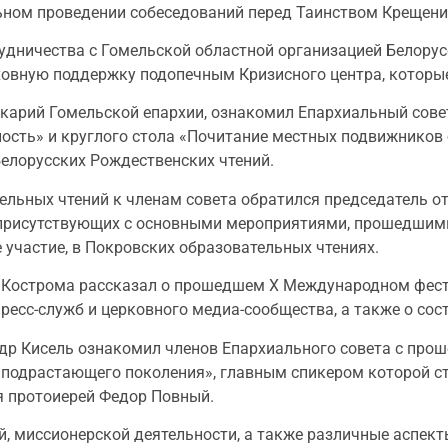
льном проведении собеседований перед Таинством Крещени
удничества с Гомельской областной организацией Белорус
ховную поддержку подопечным Кризисного центра, которы
икарий Гомельской епархии, ознакомил Епархиальный сове
ость» и круглого стола «Почитание местных подвижников
Белорусских Рождественских чтений.
льных чтений к членам совета обратился председатель от
 присутствующих с основными мероприятиями, прошедшими
участие, в Покровских образовательных чтениях.
 Кострома рассказал о прошедшем X Международном фести
есс-служб и церковного медиа-сообщества, а также о сос
др Кисель ознакомил членов Епархиального совета с про
 подрастающего поколения», главным спикером которой ст
я протоиерей Федор Повный.
, миссионерской деятельности, а также различные аспек