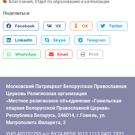
Благочиния
,
Отдел по образованию и катехизации
Поделиться:
Facebook
VK
OK
Twitter
LinkedIn
Skype
Telegram
WhatsApp
Email
Print
Московский Патриархат Белорусская Православная
Церковь Религиозная организация
«Местное религиозное объединение «Гомельская
епархия Белорусской Православной Церкви»
Республика Беларусь, 246014, г.Гомель, ул.
Митрополита Филарета, 2
УНП 400252795 р/с BY74 BPSB 3015 1113 0401 2933