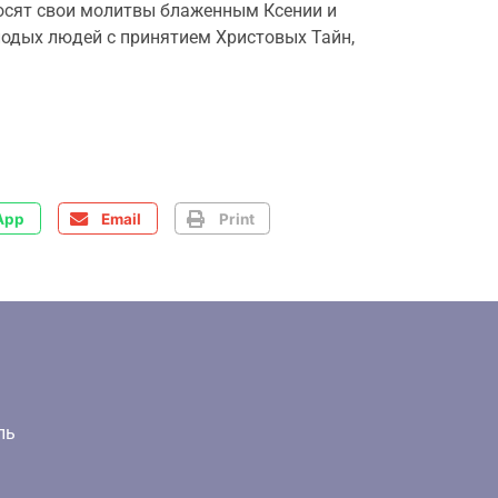
носят свои молитвы блаженным Ксении и
лодых людей с принятием Христовых Тайн,
App
Email
Print
ль