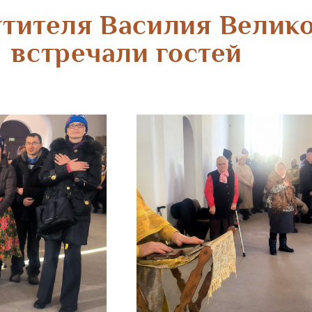
ятителя Василия Велико
встречали гостей