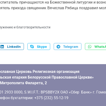
воспитатель причащаются на Божественной литургии и воз
оятель прихода священник Вячеслав Рябица поздравил мо
лужению и благотворительности
LinkedIn
Skype
Telegram
Whats
славная Церковь Религиозная организация
ьская епархия Белорусской Православной Церкви»
. Митрополита Филарета, 2
 2933 0000, S.W.I.F.T.: BPSBBY2X ОАО «Сбер Банк» г. Гоме
ефон бухгалтерии: +375 (232) 55-12-19