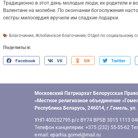
Традиционно в этот день молодые люди, их родители и 
Валентине на молебне. По окончании богослужения наст
сестры милосердия вручили им сладкие подарки.
Благочиния
,
Жлобинское благочиние
,
Отдел по социальному с
Поделиться:
Facebook
VK
OK
Twitter
Московский Патриархат Белорусская Право
«Местное религиозное объединение «Гомел
Республика Беларусь, 246014, г.Гомель, ул
УНП 400252795 р/с BY74 BPSB 3015 1113 0401
Телефон канцелярии: +375 (232) 55-55-62 Тел
e-mail: eparhia.gomel@mail.ru