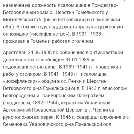
назначен на должность псаломщика в Рождество-
Богородичный храм с. Шерстин Гомельского у.
Могилевской губ. (ныне Ветковский р-н Гомельской
обл.). В том же году поддержал «правую» церковную
оппозицию («иосифлянство»). В 1931–1938 гг.
проживал в Гомеле и работал столяром.
Арестован 24.06.1938 по обвинению в антисоветской
деятельности. Освобожден 31.01.1939 за
недоказанностью вины. В 1939–1941 гг. продолжил
работу столяром. В 1941–1943 гг. псаломщик
«иосифлянских» общин в сс. Речки и Шерстин
Ветковского р-на Гомельской обл. В 1943 г. епископом
Белгородским и Грайворонским Панкратием
(Гладковым; 1892–1944), иерархом Украинской
Автономной Православной Церкви, в г. Чернигов
рукоположен во иерея. К 1946 г. совершал служение в с.
Семеновка Уваровичского р-на Гомельской обл.