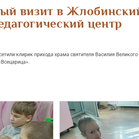
ый визит в Жлобински
едагогический центр
етили клирик прихода храма святителя Василия Великого 
«Всецарица».