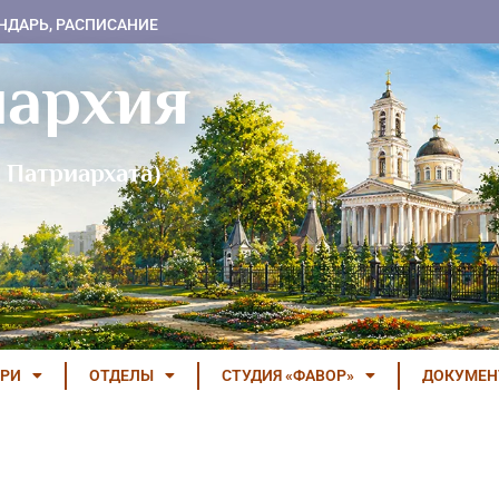
НДАРЬ, РАСПИСАНИЕ
пархия
 Патриархата)
РИ
ОТДЕЛЫ
СТУДИЯ «ФАВОР»
ДОКУМЕ