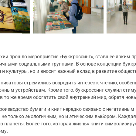
хии прошло мероприятие «Буккроссинг», ставшее ярким пр
чными социальными группами. В основе концепции буккро
 и культуры, но и вносит важный вклад в развитие общест
низаторы стремились возродить интерес к чтению, особен
ронным устройствам. Кроме того, буккроссинг служил стим
в то же время обогатить свой внутренний мир, обретя новы
производство бумаги и книг нередко связано с негативны
 не только экологичным, но и этическим выбором. Каждая
 планеты. Более того, «вторая жизнь» книги символизиру
ому.