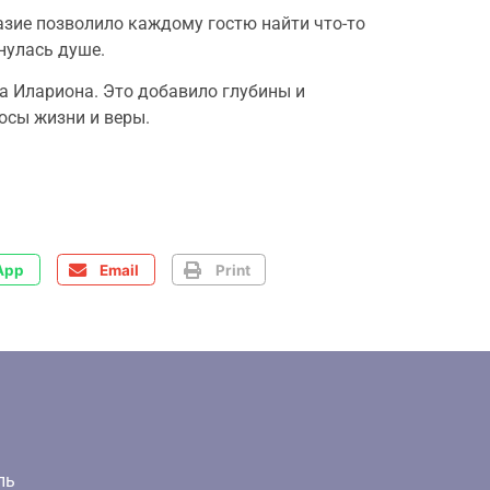
зие позволило каждому гостю найти что-то
нулась душе.
 Илариона. Это добавило глубины и
осы жизни и веры.
App
Email
Print
ль