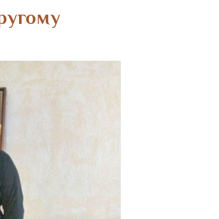
ругому