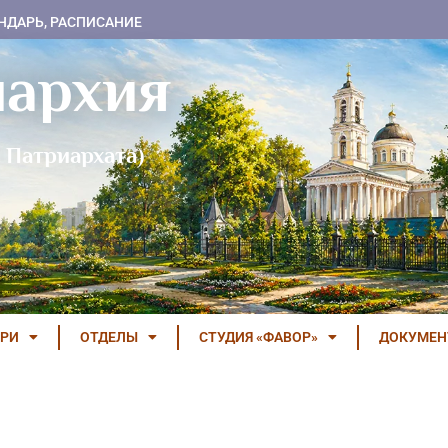
НДАРЬ, РАСПИСАНИЕ
пархия
 Патриархата)
РИ
ОТДЕЛЫ
СТУДИЯ «ФАВОР»
ДОКУМЕ