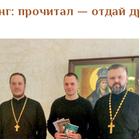
нг: прочитал — отдай д