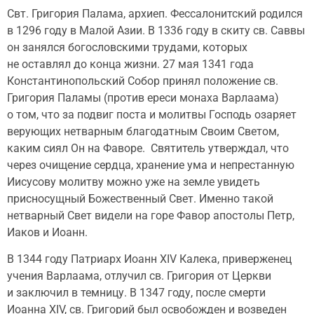
Свт. Григория Палама, архиеп. Фессалонитский родился
в 1296 году в Малой Азии. В 1336 году в скиту св. Саввы
он занялся богословскими трудами, которых
не оставлял до конца жизни. 27 мая 1341 года
Константинопольский Собор принял положение св.
Григория Паламы (против ереси монаха Варлаама)
о том, что за подвиг поста и молитвы Господь озаряет
верующих нетварным благодатным Своим Светом,
каким сиял Он на Фаворе. Святитель утверждал, что
через очищение сердца, хранение ума и непрестанную
Иисусову молитву можно уже на земле увидеть
присносущный Божественный Свет. Именно такой
нетварный Свет видели на горе Фавор апостолы Петр,
Иаков и Иоанн.
В 1344 году Патриарх Иоанн XIV Калека, приверженец
учения Варлаама, отлучил св. Григория от Церкви
и заключил в темницу. В 1347 году, после смерти
Иоанна XIV, св. Григорий был освобожден и возведен