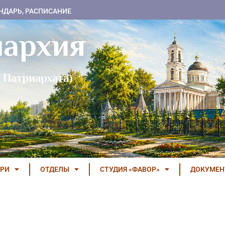
НДАРЬ, РАСПИСАНИЕ
пархия
 Патриархата)
РИ
ОТДЕЛЫ
СТУДИЯ «ФАВОР»
ДОКУМЕ