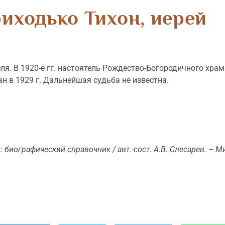
иходько Тихон, иерей
я. В 1920-е гг. насто­ятель Рождество-Богородич­ного хра
ан в 1929 г. Дальнейшая судьба не известна.
 биографический справочник / авт.-сост. А.В. Слесарев. – 