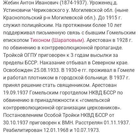
Жебин Антон Иванович (1874­-1937). Уроженец д.
Устиновичи Чериковского у. Могилевской обл. (ныне
Краснопольский р-н Могилевской обл.). До 1915 г.
служил полицейским. На протя­жении более 10 лет
поддерживал письменную связь с бывшим Го­мельским
епископом
Тихоном (Шараповым)
. Арестован в 1928 г.
по обвинению в контрреволю­ционной пропаганде.
Тройкой ОГПУ приговорен к 3 годам вы­сылки за
пределы БССР. Нака­зание отбывал в Северном крае.
Освобожден 25.08.1933. В 1930-е гг. проживал в Гомеле
и работал плотником в городской больнице. В 1937 г.
принял решение стать священником. Арестован
19.09.1937 Гомельским горотделом НКВД БССР по
обвинению в принадлежности к «гомельской
контрреволюционной организа­ции церковников».
Постановле­нием Особой Тройки НКВД БССР от
30.10.1937 приговорен к ВМН. Расстрелян 01.11.1937.
Реабилитирован 12.01.1968 и 10.07.1973.