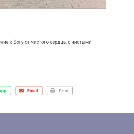
ие к Богу от чистого сердца, с чистыми
App
Email
Print