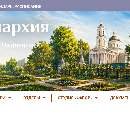
НДАРЬ, РАСПИСАНИЕ
пархия
 Патриархата)
РИ
ОТДЕЛЫ
СТУДИЯ «ФАВОР»
ДОКУМЕ