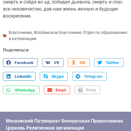
смерть и сойдя во ад, победил дьявола, смерть и спас
все человечество, дав нам жизнь вечную и будущее
воскресение.
Благочиния
,
Жлобинское благочиние
,
Отдел по образованию
и катехизации
Поделиться:
Facebook
VK
OK
Twitter
LinkedIn
Skype
Telegram
WhatsApp
Email
Print
Московский Патриархат Белорусская Православная
Церковь Религиозная организация