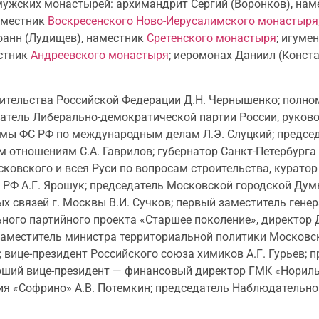
ужских монастырей: архимандрит Сергий (Воронков), на
наместник
Воскресенского Ново-Иерусалимского монастыря
Иоанн (Лудищев), наместник
Сретенского монастыря
; игуме
естник
Андреевского монастыря
; иеромонах Даниил (Конста
вительства Российской Федерации Д.Н. Чернышенко; полн
атель Либерально-демократической партии России, руков
умы ФС РФ по международным делам Л.Э. Слуцкий; предсе
отношениям С.А. Гаврилов; губернатор Санкт-Петербурга 
сковского и всея Руси по вопросам строительства, курат
ФС РФ А.Г. Ярошук; председатель Московской городской Ду
 связей г. Москвы В.И. Сучков; первый заместитель гене
ного партийного проекта «Старшее поколение», директор
заместитель министра территориальной политики Московск
; вице-президент Российского союза химиков А.Г. Гурьев; 
рший вице-президент — финансовый директор ГМК «Норильс
ия «Софрино» А.В. Потемкин; председатель Наблюдательно