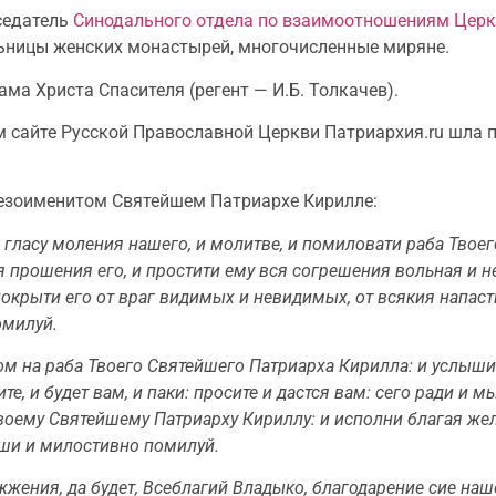
седатель
Синодального отдела по взаимоотношениям Церк
ьницы женских монастырей, многочисленные миряне.
а Христа Спасителя (регент — И.Б. Толкачев).
ом сайте Русской Православной Церкви Патриархия.ru шла
тезоименитом Святейшем Патриархе Кирилле:
 гласу моления нашего, и молитве, и помиловати раба Твое
я прошения его, и простити ему вся согрешения вольная и 
крыти его от враг видимых и невидимых, от всякия напасти,
омилуй.
м на раба Твоего Святейшего Патриарха Кирилла: и услыш
те, и будет вам, и паки: просите и дастся вам: сего ради и
оему Святейшему Патриарху Кириллу: и исполни благая жела
ыши и милостивно помилуй.
жжения, да будет, Всеблагий Владыко, благодарение сие на