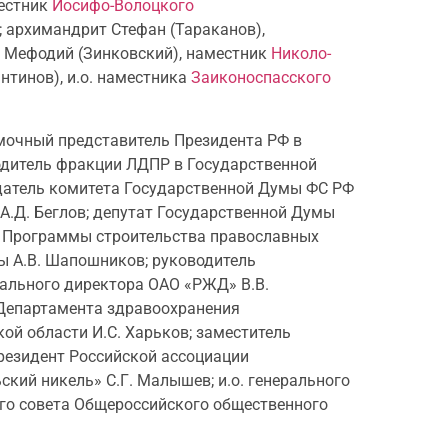
местник
Иосифо-Волоцкого
; архимандрит Стефан (Тараканов),
н Мефодий (Зинковский), наместник
Николо-
нтинов), и.о. наместника
Заиконоспасского
омочный представитель Президента РФ в
одитель фракции ЛДПР в Государственной
датель комитета Государственной Думы ФС РФ
А.Д. Беглов; депутат Государственной Думы
ор Программы строительства православных
мы А.В. Шапошников; руководитель
рального директора ОАО «РЖД» В.В.
 Департамента здравоохранения
ой области И.С. Харьков; заместитель
президент Российской ассоциации
кий никель» С.Г. Малышев; и.о. генерального
го совета Общероссийского общественного