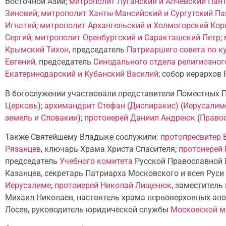
Восточной Азии;
митрополит Луганский и Алчевский Пан
Зиновий
;
митрополит Ханты-Мансийский и Сургутский Па
Игнатий
;
митрополит Архангельский и Холмогорский Кор
Сергий
;
митрополит Оренбургский и Саракташский Петр
;
Крымский Тихон
, председатель
Патриаршего совета по к
Евгений
, председатель
Синодального отдела религиозног
Екатеринодарский и Кубанский Василий
; собор иерархов
В богослужении участвовали представители Поместных 
Церковь
);
архимандрит Стефан (Диспиракис)
(
Иерусалим
земель и Словакии
);
протоиерей Даниил Андреюк
(
Правос
Также Святейшему Владыке сослужили:
протопресвитер
Рязанцев
, ключарь Храма Христа Спасителя;
протоиерей
председатель
Учебного комитета
Русской Православной 
Казанцев, секретарь Патриарха Московского и всея Руси
Иерусалиме
;
протоиерей Николай Лищенюк
, заместител
Михаил Николаев, настоятель храма первоверховных апос
Лосев, руководитель юридической службы
Московской м