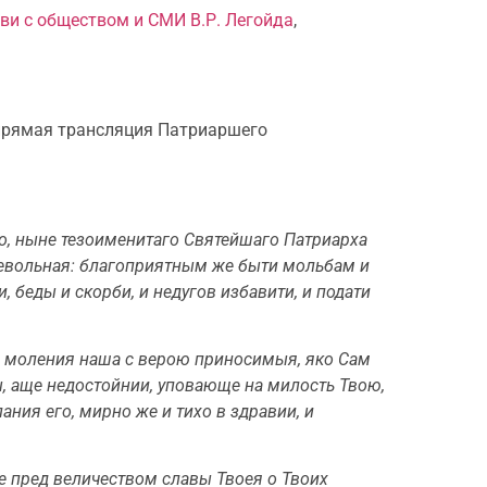
ви с обществом и СМИ
В.Р. Легойда
,
 прямая трансляция Патриаршего
го, ныне тезоименитаго Святейшаго Патриарха
невольная: благоприятным же быти мольбам и
 беды и скорби, и недугов избавити, и подати
и моления наша с верою приносимыя, яко Сам
 мы, аще недостойнии, уповающе на милость Твою,
ния его, мирно же и тихо в здравии, и
ше пред величеством славы Твоея о Твоих