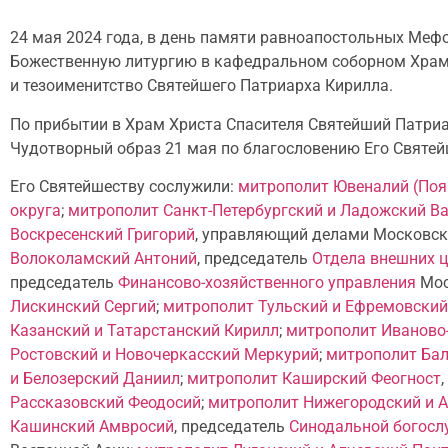
24 мая 2024 года, в день памяти равноапостольных Мефо
Божественную литургию в кафедральном соборном Храме 
и тезоименитство Святейшего Патриарха Кирилла.
По прибытии в Храм Христа Спасителя Святейший Патриа
Чудотворный образ 21 мая по благословению Его Святей
Его Святейшеству сослужили:
митрополит Ювеналий (Поя
округа
;
митрополит Санкт-Петербургский и Ладожский В
Воскресенский Григорий
, управляющий делами Московско
Волоколамский Антоний
, председатель
Отдела внешних 
председатель
Финансово-хозяйственного управления
Мос
Лискинский Сергий
;
митрополит Тульский и Ефремовский
Казанский и Татарстанский Кирилл
;
митрополит Иваново-
Ростовский и Новочеркасский Меркурий
;
митрополит Бал
и Белозерский Даниил
;
митрополит Каширский Феогност
Рассказовский Феодосий
;
митрополит Нижегородский и А
Кашинский Амвросий
, председатель
Синодальной богосл