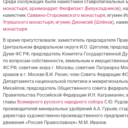
Среди сослужащих были наместники ставропигиальных м
монастыря
;
архимандрит Феофилакт (Безукладников)
, 
наместник
Саввино-Сторожевского монастыря
; игумен 
Угрешского монастыря
;
игумен Дионисий (Шлёнов)
, нам
монастыря
.
В храме присутствовали: заместитель председателя Пра
Центральном федеральном округе И.О. Щеголев; председ
Думе ФС РФ, председатель Комитета Государственной Д
по вопросам собственности, земельным и имущественным 
ФС РФ, советник мэра г. Москвы, советник Патриарха Мо
храмов в г. Москве В.И. Ресин; член Совета Федерации 
Департамента национальной политики и межрегиональных
Михайлов; председатель Общественного совета федераль
Правительства Российской Федерации И.Н. Каграманян; 
главы
Всемирного русского народного собора
С.Ю. Рудов
производителей минеральных удобрений А.А. Гурьев; ста
директора художественно-производственного предприят
движения «Россия Православная» М.М. Иванов.