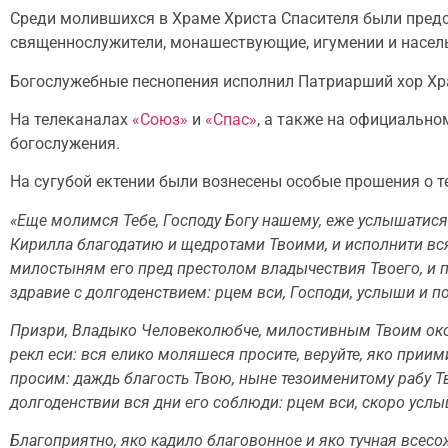
Среди молившихся в Храме Христа Спасителя были пред
священнослужители, монашествующие, игумении и насел
Богослужебные песнопения исполнил Патриарший хор Храм
На телеканалах
«Союз»
и
«Спас»
, а также на официальн
богослужения.
На сугубой ектении были вознесены особые прошения о 
«Еще молимся Тебе, Господу Богу нашему, еже услышатися
Кирилла благодатию и щедротами Твоими, и исполнити вс
милостыням его пред престолом владычествия Твоего, и по
здравие с долгоденствием: рцем вси, Господи, услыши и п
Призри, Владыко Человеколюбче, милостивным Твоим око
рекл еси: вся елико моляшеся просите, веруйте, яко приими
просим: даждь благость Твою, ныне тезоименитому рабу Тв
долгоденствии вся дни его соблюди: рцем вси, скоро усл
Благоприятно, яко кадило благовонное и яко тучная всесо