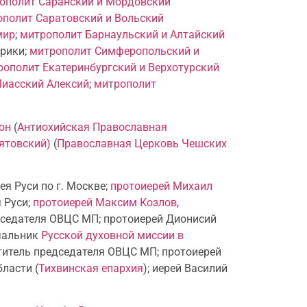
ополит Саранский и Мордовский
полит Саратовский и Вольский
мир
;
митрополит Барнаульский и Алтайский
фрики;
митрополит Симферопольский и
рополит Екатеринбургский и Верхотурский
Миасский Алексий
;
митрополит
он
(
Антиохийская Православная
ятовский)
(
Православная Церковь Чешских
ея Руси по г. Москве;
протоиерей Михаил
 Руси;
протоиерей Максим Козлов
,
дседателя ОВЦС МП; протоиерей Дионисий
ачальник
Русской духовной миссии в
ститель председателя ОВЦС МП; протоиерей
ласти (
Тихвинская епархия
); иерей Василий