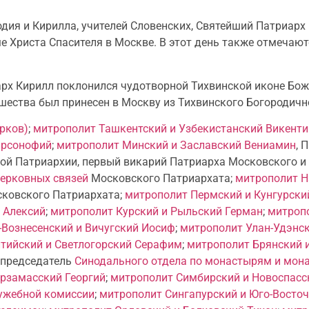
дия и Кирилла, учителей Словенских, Святейший Патриарх
Христа Спасителя в Москве. В этот день также отмечают
рх Кирилл поклонился чудотворной Тихвинской иконе Божи
шества был принесен в Москву из Тихвинского Богородичн
рков)
;
митрополит Ташкентский и Узбекистанский Викенти
арсонофий
;
митрополит Минский и Заславский Вениамин
, 
й Патриархии, первый викарий Патриарха Московского и в
церковных связей
Московского Патриархата;
митрополит Н
ковского Патриархата;
митрополит Пермский и Кунгурск
 Алексий
;
митрополит Курский и Рыльский Герман
;
митроп
Вознесенский и Вичугский Иосиф
;
митрополит Улан-Удэнск
тийский и Светлогорский Серафим
;
митрополит Брянский 
, председатель
Синодального отдела по монастырям и мон
рзамасский Георгий
;
митрополит Симбирский и Новоспасс
ужебной комиссии
;
митрополит Сингапурский и Юго-Восточ