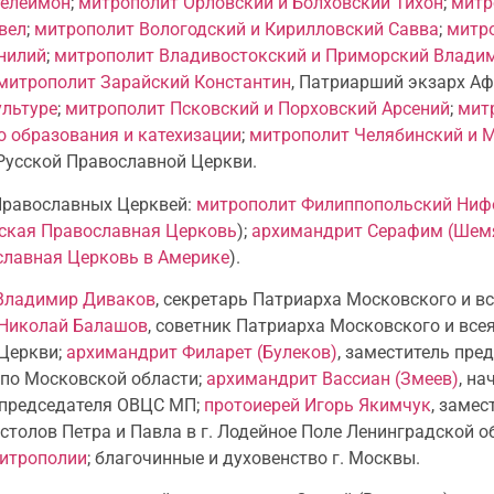
телеимон
;
митрополит Орловский и Болховский Тихон
;
митр
вел
;
митрополит Вологодский и Кирилловский Савва
;
митро
нилий
;
митрополит Владивостокский и Приморский Влади
митрополит Зарайский Константин
, Патриарший экзарх А
ультуре
;
митрополит Псковский и Порховский Арсений
;
мит
о образования и катехизации
;
митрополит Челябинский и 
 Русской Православной Церкви.
Православных Церквей:
митрополит Филиппопольский Ниф
ская Православная Церковь
);
архимандрит Серафим (Шем
лавная Церковь в Америке
).
 Владимир Диваков
, секретарь Патриарха Московского и вс
 Николай Балашов
, советник Патриарха Московского и всея
Церкви;
архимандрит Филарет (Булеков)
, заместитель пре
 по Московской области;
архимандрит Вассиан (Змеев)
, н
ь председателя ОВЦС МП;
протоиерей Игорь Якимчук
, заме
толов Петра и Павла в г. Лодейное Поле Ленинградской об
итрополии
; благочинные и духовенство г. Москвы.