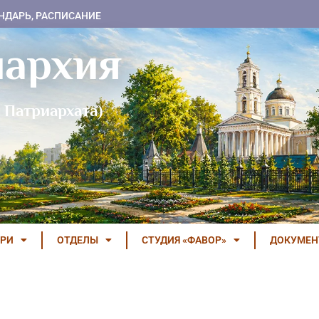
НДАРЬ, РАСПИСАНИЕ
пархия
 Патриархата)
РИ
ОТДЕЛЫ
СТУДИЯ «ФАВОР»
ДОКУМЕ