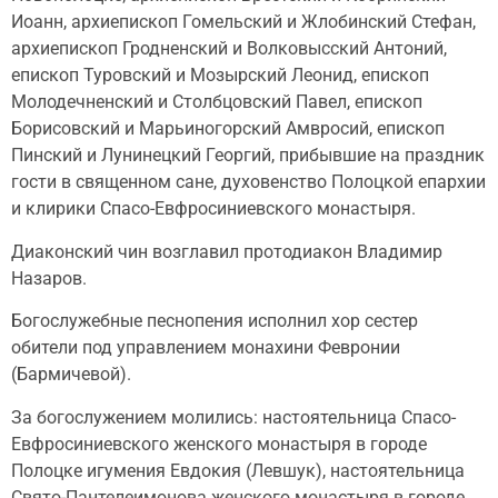
Иоанн, архиепископ Гомельский и Жлобинский Стефан,
архиепископ Гродненский и Волковысский Антоний,
епископ Туровский и Мозырский Леонид, епископ
Молодечненский и Столбцовский Павел, епископ
Борисовский и Марьиногорский Амвросий, епископ
Пинский и Лунинецкий Георгий, прибывшие на праздник
гости в священном сане, духовенство Полоцкой епархии
и клирики Спасо-Евфросиниевского монастыря.
Диаконский чин возглавил протодиакон Владимир
Назаров.
Богослужебные песнопения исполнил хор сестер
обители под управлением монахини Февронии
(Бармичевой).
За богослужением молились: настоятельница Спасо-
Евфросиниевского женского монастыря в городе
Полоцке игумения Евдокия (Левшук), настоятельница
Свято-Пантелеимонова женского монастыря в городе