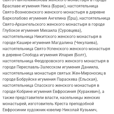
Браславе игумения Ника (Бурак), настоятельница
Свято-Вознесенского женского монастыря в деревне
Барколабово игумения Ангелина (Ёрш), настоятельница
Свято-Архангельского женского монастыря в городе
Глубокое игумения Михаила (Суровцева),
настоятельница Никитского женского монастыря в
городе Кашире игумения Магдалина (Чекулаева),
настоятельница Свято-Успенского женского монастыря
в деревне Слобода игумения Илария (Болт),
настоятельница Феодоровского женского монастыря в
городе Переславль-Залесском игумения Даниила,
настоятельница монастыря святых Жен-Мироносиц в
городе Бобруйске игумения Параскева (Ельская),
настоятельница Спасского женского монастыря в
городе Кобрине игумения Евфросиния (Куракевич), а
также представители власти, насельницы женских
монастырей, изготовитель Креста преподобной
Евфросинии художник-ювелир Николай Кузьмич,