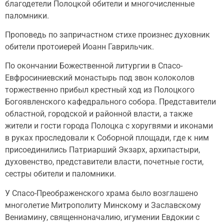
благодетели Полоцкой обители и многочисленные
паломники.
Проповедь по запричастном стихе произнес духовник
обители протоиерей Иоанн Гаврильчик.
По окончании Божественной литургии в Спасо-
Евфросиниевский монастырь под звон колоколов
торжественно прибыл крестный ход из Полоцкого
Богоявленского кафедрального собора. Представители
областной, городской и районной власти, а также
жители и гости города Полоцка с хоругвями и иконами
в руках проследовали к Соборной площади, где к ним
присоединились Патриарший Экзарх, архипастыри,
духовенство, представители власти, почетные гости,
сестры обители и паломники.
У Спасо-Преображенского храма было возглашено
многолетие Митрополиту Минскому и Заславскому
Вениамину, священноначалию, игумении Евдокии с