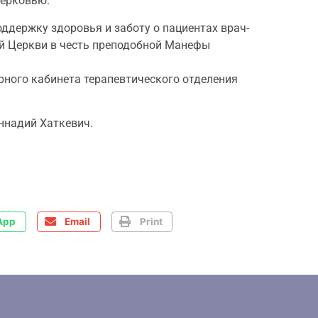
Церковью.
держку здоровья и заботу о пациентах врач-
й Церкви в честь преподобной Манефы
рного кабинета терапевтического отделения
ннадий Хаткевич.
App
Email
Print