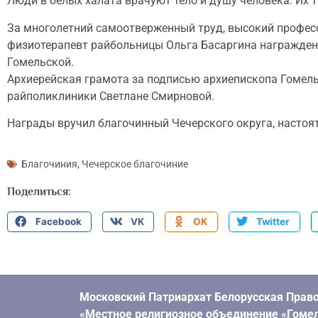
Люди в белых халата врачуют тело и душу человека. Их 
За многолетний самоотверженный труд, высокий професс
физиотерапевт райбольницы Ольга Басаргина награжден
Гомельской.
Архиерейская грамота за подписью архиепископа Гомель
райполиклиники Светлане Смирновой.
Награды вручил благочинный Чечерского округа, настоя
Благочиния
,
Чечерское благочиние
Поделиться:
Facebook
VK
OK
Twitter
Московский Патриархат Белорусская Право
«Местное религиозное объединение «Гомел