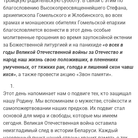
Троицкую родительскую субботу. В связи с этим по
благословению Высокопреосвященнейшего Стефана,
архиепископа Гомельского и Жлобинского, во всех
храмах и монашеских обителях Гомельской епархии
благословляется вознести в этот день особые
молитвенные прошения во время заупокойной ектении
за Божественной литургией и на панихиде
«о всех в
годы Великой Отечественной войны за Отечество и
народ наш жизнь свою положивших, в пленениях
умученных, от тяжких ран, голода и лишений скон чавш
ихся»
, а также провести акцию «Звон памяти».
Этот день напоминает нам о подвиге тех, кто защищал
нашу Родину. Мы вспоминаем о мужестве, стойкости и
самопожертвовании наших предков. Их подвиг стал
основой для мира и свободы, которые мы имеем
сегодня. Великая Отечественная война оставила
неизгладимый след в истории Беларуси. Каждый
населенный пункт нашей страны хранит память о тех