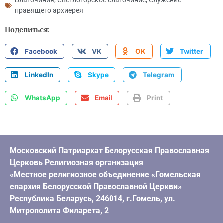
Благочиния
,
Светлогорское благочиние
,
Служение
правящего архиерея
Поделиться:
Facebook
VK
OK
Twitter
LinkedIn
Skype
Telegram
WhatsApp
Email
Print
Московский Патриархат Белорусская Православная
Церковь Религиозная организация
«Местное религиозное объединение «Гомельская
епархия Белорусской Православной Церкви»
Республика Беларусь, 246014, г.Гомель, ул.
Митрополита Филарета, 2