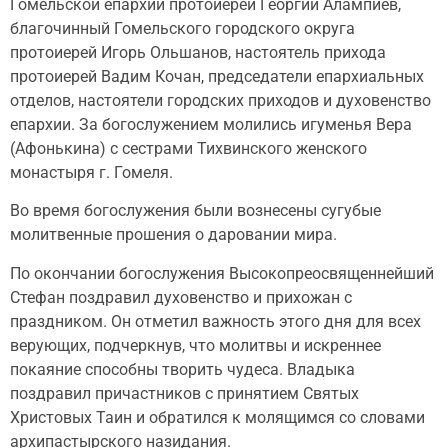
Гомельской епархии протоиерей Георгий Алампиев,
благочинный Гомельского городского округа
протоиерей Игорь Ольшанов, настоятель прихода
протоиерей Вадим Кочан, председатели епархиальных
отделов, настоятели городских приходов и духовенство
епархии. За богослужением молились игуменья Вера
(Афонькина) с сестрами Тихвинского женского
монастыря г. Гомеля.
Во время богослужения были вознесены сугубые
молитвенные прошения о даровании мира.
По окончании богослужения Высокопреосвященнейший
Стефан поздравил духовенство и прихожан с
праздником. Он отметил важность этого дня для всех
верующих, подчеркнув, что молитвы и искреннее
покаяние способны творить чудеса. Владыка
поздравил причастников с принятием Святых
Христовых Таин и обратился к молящимся со словами
архипастырского назидания.