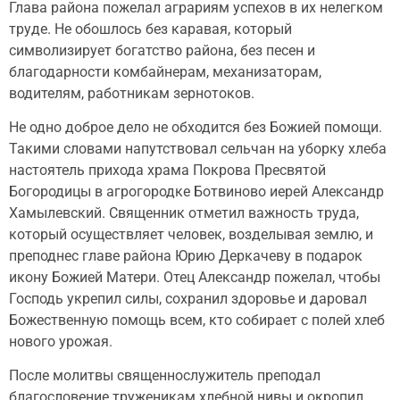
Глава района пожелал аграриям успехов в их нелегком
труде. Не обошлось без каравая, который
символизирует богатство района, без песен и
благодарности комбайнерам, механизаторам,
водителям, работникам зернотоков.
Не одно доброе дело не обходится без Божией помощи.
Такими словами напутствовал сельчан на уборку хлеба
настоятель прихода храма Покрова Пресвятой
Богородицы в агрогородке Ботвиново иерей Александр
Хамылевский. Священник отметил важность труда,
который осуществляет человек, возделывая землю, и
преподнес главе района Юрию Деркачеву в подарок
икону Божией Матери. Отец Александр пожелал, чтобы
Господь укрепил силы, сохранил здоровье и даровал
Божественную помощь всем, кто собирает с полей хлеб
нового урожая.
После молитвы священнослужитель преподал
благословение труженикам хлебной нивы и окропил