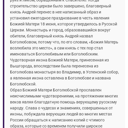
руке и ликом, обращенным к Спасителю. Когда
строительство церкви было завершено, благоверный
князь Андрей перенес в нее написанный образ и
установил ежегодное празднование в честь явления
Божией Матери 18 июня, которое утвердилось в Русской
Церкви. Монастырь и город, образовавшийся вокруг
обители, благоверный князь Андрей назвал
Боголюбовом, потому что, по его словам, «Божия Матерь
возлюбила это место», а сам князь с тех пор стал
именоваться Боголюбивым или Боголюбским.
Чудотворная икона Божией Матери, принесенная из
Вышгорода, впоследствии была перенесена из
Боголюбова монастыря во Владимир, в Успенский собор,
а явленная икона оставлена в Боголюбове и названа
Боголюбской.
Образ Божией Матери Боголюбской прославлен
неисчислимыми чудотворениями, на протяжении многих
веков являя благодатную помощь верующему русскому
народу. Слава о чудесах и знамениях, совершенных от
иконы, побуждала верующих людей во многих местах
России обращаться к написанию копий с чтимого
образа, которые со временем получили широкое