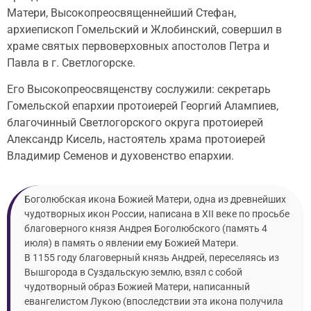
Матери, Высокопреосвященнейший Стефан,
архиепископ Гомельский и Жлобинский, совершил в
храме святых первоверховных апостолов Петра и
Павла в г. Светлогорске.
Его Высокопреосвященству сослужили: секретарь
Гомельской епархии протоиерей Георгий Алампиев,
благочинный Светлогорского округа протоиерей
Александр Кисель, настоятель храма протоиерей
Владимир Семенов и духовенство епархии.
Боголюбская икона Божией Матери, одна из древнейших
чудотворных икон России, написана в XII веке по просьбе
благоверного князя Андрея Боголюбского (память 4
июля) в память о явлении ему Божией Матери.
В 1155 году благоверный князь Андрей, переселяясь из
Вышгорода в Суздальскую землю, взял с собой
чудотворный образ Божией Матери, написанный
евангелистом Лукою (впоследствии эта икона получила