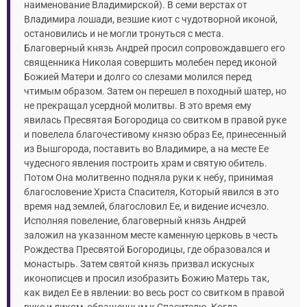
наименование Владимирской). В семи верстах от
Владимира лошади, везшие киот с чудотворной иконой,
остановились и не могли тронуться с места.
Благоверный князь Андрей просил сопровождавшего его
священника Николая совершить молебен перед иконой
Божией Матери и долго со слезами молился перед
чтимым образом. Затем он перешел в походный шатер, но
не прекращал усердной молитвы. В это время ему
явилась Пресвятая Богородица со свитком в правой руке
и повелела благочестивому князю образ Ее, принесенный
из Вышгорода, поставить во Владимире, а на месте Ее
чудесного явления построить храм и святую обитель.
Потом Она молитвенно подняла руки к небу, принимая
благословение Христа Спасителя, Который явился в это
время над землей, благословил Ее, и видение исчезло.
Исполняя повеление, благоверный князь Андрей
заложил на указанном месте каменную церковь в честь
Рождества Пресвятой Богородицы, где образовался и
монастырь. Затем святой князь призвал искусных
иконописцев и просил изобразить Божию Матерь так,
как видел Ее в явлении: во весь рост со свитком в правой