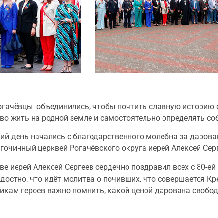
рогачёвцы объединились, чтобы почтить славную историю 
во жить на родной земле и самостоятельно определять со
ий день начались с благодарственного молебна за дарова
агочинный церквей Рогачёвского округа иерей Алексей Серг
ве иерей Алексей Сергеев сердечно поздравил всех с 80-е
остно, что идёт молитва о почивших, что совершается Кре
никам героев важно помнить, какой ценой дарована свобо