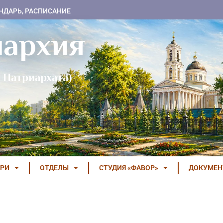
НДАРЬ, РАСПИСАНИЕ
пархия
 Патриархата)
РИ
ОТДЕЛЫ
СТУДИЯ «ФАВОР»
ДОКУМЕ