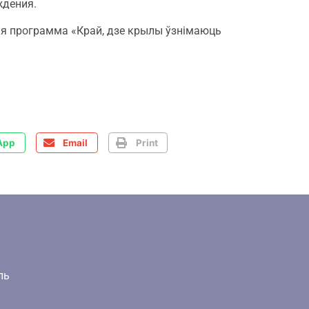
ждения.
ая программа «Край, дзе крылы ўзнімаюць
App
Email
Print
ль