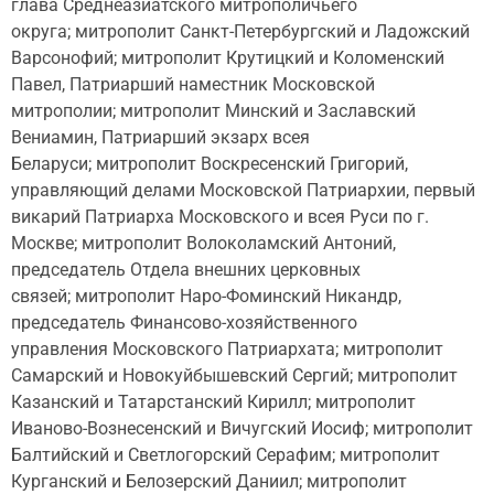
глава Среднеазиатского митрополичьего
округа; митрополит Санкт-Петербургский и Ладожский
Варсонофий; митрополит Крутицкий и Коломенский
Павел, Патриарший наместник Московской
митрополии; митрополит Минский и Заславский
Вениамин, Патриарший экзарх всея
Беларуси; митрополит Воскресенский Григорий,
управляющий делами Московской Патриархии, первый
викарий Патриарха Московского и всея Руси по г.
Москве; митрополит Волоколамский Антоний,
председатель Отдела внешних церковных
связей; митрополит Наро-Фоминский Никандр,
председатель Финансово-хозяйственного
управления Московского Патриархата; митрополит
Самарский и Новокуйбышевский Сергий; митрополит
Казанский и Татарстанский Кирилл; митрополит
Иваново-Вознесенский и Вичугский Иосиф; митрополит
Балтийский и Светлогорский Серафим; митрополит
Курганский и Белозерский Даниил; митрополит