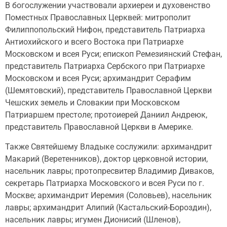
В богослужении участвовали архиереи и духовенство
Поместных Православных Церквей: митрополит
Филиппопольский Нифон, представитель Патриарха
Антиохийского и всего Востока при Патриархе
Московском и всея Руси; епископ Ремезиянский Стефан,
представитель Патриарха Сербского при Патриархе
Московском и всея Руси; архимандрит Серафим
(Шемятовский), представитель Православной Церкви
Чешских земель и Словакии при Московском
Патриаршем престоле; протоиерей Даниил Андреюк,
представитель Православной Церкви в Америке.
Также Святейшему Владыке сослужили: архимандрит
Макарий (Веретенников), доктор церковной истории,
насельник лавры; протопресвитер Владимир Диваков,
секретарь Патриарха Московского и всея Руси по г.
Москве; архимандрит Иеремия (Соловьев), насельник
лавры; архимандрит Алипий (Кастальский-Бороздин),
насельник лавры; игумен Дионисий (Шленов),