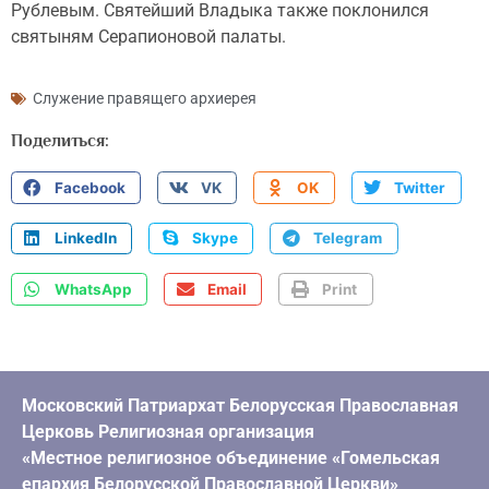
Рублевым. Святейший Владыка также поклонился
святыням Серапионовой палаты.
Служение правящего архиерея
Поделиться:
Facebook
VK
OK
Twitter
LinkedIn
Skype
Telegram
WhatsApp
Email
Print
Московский Патриархат Белорусская Православная
Церковь Религиозная организация
«Местное религиозное объединение «Гомельская
епархия Белорусской Православной Церкви»