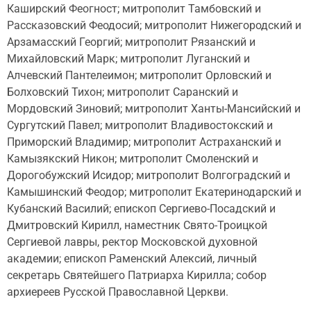
Каширский Феогност; митрополит Тамбовский и
Рассказовский Феодосий; митрополит Нижегородский и
Арзамасский Георгий; митрополит Рязанский и
Михайловский Марк; митрополит Луганский и
Алчевский Пантелеимон; митрополит Орловский и
Болховский Тихон; митрополит Саранский и
Мордовский Зиновий; митрополит Ханты-Мансийский и
Сургутский Павел; митрополит Владивостокский и
Приморский Владимир; митрополит Астраханский и
Камызякский Никон; митрополит Смоленский и
Дорогобужский Исидор; митрополит Волгоградский и
Камышинский Феодор; митрополит Екатеринодарский и
Кубанский Василий; eпископ Сергиево-Посадский и
Дмитровский Кирилл, наместник Свято-Троицкой
Сергиевой лавры, ректор Московской духовной
академии; епископ Раменский Алексий, личный
секретарь Святейшего Патриарха Кирилла; собор
архиереев Русской Православной Церкви.