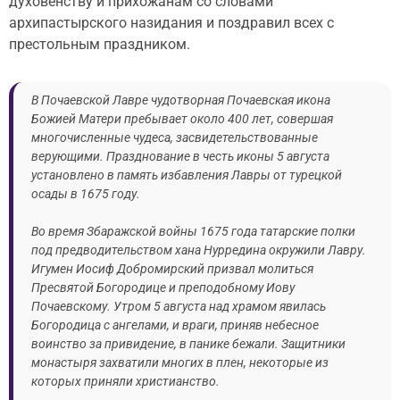
духовенству и прихожанам со словами
архипастырского назидания и поздравил всех с
престольным праздником.
В Почаевской Лавре чудотворная Почаевская икона
Божией Матери пребывает около 400 лет, совершая
многочисленные чудеса, засвидетельствованные
верующими. Празднование в честь иконы 5 августа
установлено в память избавления Лавры от турецкой
осады в 1675 году.
Во время Збаражской войны 1675 года татарские полки
под предводительством хана Нурредина окружили Лавру.
Игумен Иосиф Добромирский призвал молиться
Пресвятой Богородице и преподобному Иову
Почаевскому. Утром 5 августа над храмом явилась
Богородица с ангелами, и враги, приняв небесное
воинство за привидение, в панике бежали. Защитники
монастыря захватили многих в плен, некоторые из
которых приняли христианство.