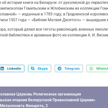
 об истории книги на Беларуси: от рукописной до первоп
иепископом Гомельским и Жлобинским из коллекции Гоме
вославной» — изданные в 1785 году, в Гродненской короле
описи 1507 года — «Библия Матвея Десятого» — вышедшее в
ра, который делил все тяготы революций, военных лихоле
тной библиотеки и архивные фото из коллекции А. И. Весни
LinkedIn
Skype
Telegram
Whats
славная Церковь Религиозная организация
ьская епархия Белорусской Православной Церкви»
. Митрополита Филарета, 2