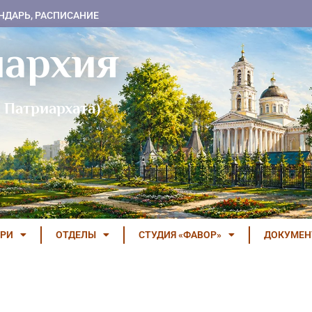
НДАРЬ, РАСПИСАНИЕ
пархия
 Патриархата)
РИ
ОТДЕЛЫ
СТУДИЯ «ФАВОР»
ДОКУМЕ