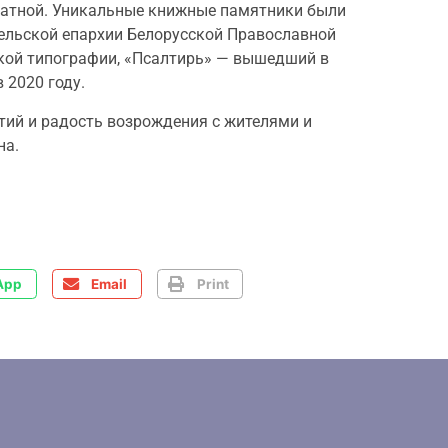
ечатной. Уникальные книжные памятники были
льской епархии Белорусской Православной
вской типографии, «Псалтирь» — вышедший в
 2020 году.
тий и радость возрождения с жителями и
на.
App
Email
Print