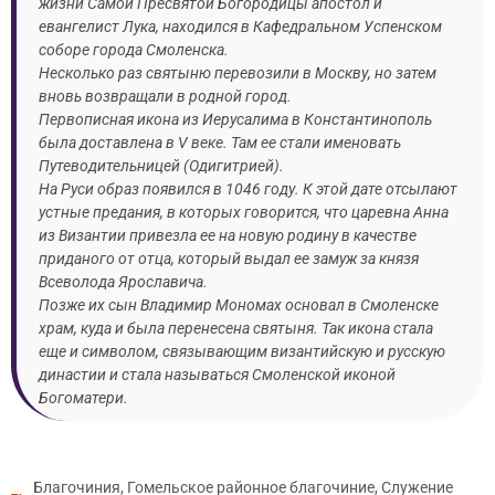
жизни Самой Пресвятой Богородицы апостол и
евангелист Лука, находился в Кафедральном Успенском
соборе города Смоленска.
Несколько раз святыню перевозили в Москву, но затем
вновь возвращали в родной город.
Первописная икона из Иерусалима в Константинополь
была доставлена в V веке. Там ее стали именовать
Путеводительницей (Одигитрией).
На Руси образ появился в 1046 году. К этой дате отсылают
устные предания, в которых говорится, что царевна Анна
из Византии привезла ее на новую родину в качестве
приданого от отца, который выдал ее замуж за князя
Всеволода Ярославича.
Позже их сын Владимир Мономах основал в Смоленске
храм, куда и была перенесена святыня. Так икона стала
еще и символом, связывающим византийскую и русскую
династии и стала называться Смоленской иконой
Богоматери.
Благочиния
,
Гомельское районное благочиние
,
Служение