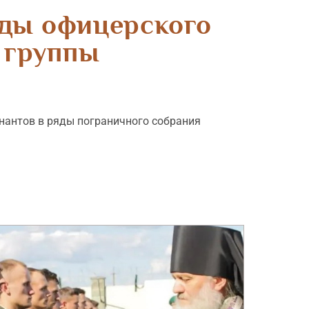
яды офицерского
 группы
нантов в ряды пограничного собрания