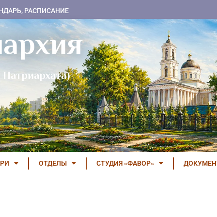
НДАРЬ, РАСПИСАНИЕ
пархия
 Патриархата)
РИ
ОТДЕЛЫ
СТУДИЯ «ФАВОР»
ДОКУМЕ