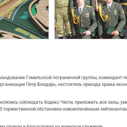
командование Гомельской пограничной группы, комендант 
организации Петр Бондарь, настоятель прихода храма ико
клялись соблюдать Кодекс Чести, приложить все силы, ум
 В торжественной обстановке новоиспечённым лейтенант
м словом и благословил на воинское служение.