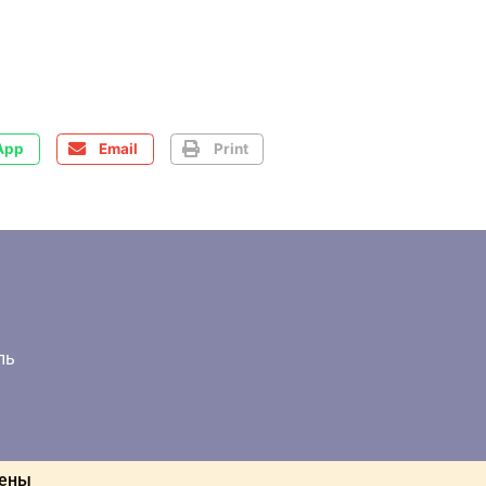
App
Email
Print
ль
щены