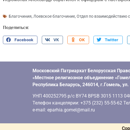
Благочиния
,
Лоевское благочиние
,
Отдел по взаимодействию 
Поделиться:
Facebook
VK
OK
Twitter
Московский Патриархат Белорусская Право
«Местное религиозное объединение «Гомел
Республика Беларусь, 246014, г.Гомель, ул
УНП 400252795 р/с BY74 BPSB 3015 1113 0401
Телефон канцелярии: +375 (232) 55-55-62 Тел
e-mail: eparhia.gomel@mail.ru
Cop