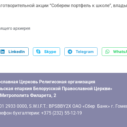
лаготворительной акции “Соберем портфель к школе”, вла
вящего архиерея
LinkedIn
Skype
Telegram
Whats
славная Церковь Религиозная организация
ьская епархия Белорусской Православной Церкви»
. Митрополита Филарета, 2
 2933 0000, S.W.I.F.T.: BPSBBY2X ОАО «Сбер Банк» г. Гоме
ефон бухгалтерии: +375 (232) 55-12-19