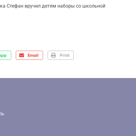
дыка Стефан вручил детям наборы со школьной
App
Email
Print
ль