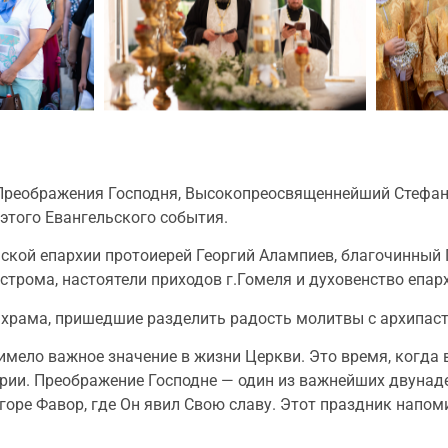
ка Преображения Господня, Высокопреосвященнейший Стефан
 этого Евангельского события.
ской епархии протоиерей Георгий Алампиев, благочинный 
строма, настоятели приходов г.Гомеля и духовенство епар
рама, пришедшие разделить радость молитвы с архипасты
 имело важное значение в жизни Церкви. Это время, когд
рии. Преображение Господне — один из важнейших двунад
горе Фавор, где Он явил Свою славу. Этот праздник напо