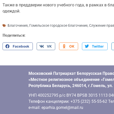
Также в преддверии нового учебного года, в рамках в б
одеждой.
Благочиния
,
Гомельское городское благочиние
,
Служение пра
Поделиться:
Facebook
VK
OK
Twitter
Московский Патриархат Белорусская Право
«Местное религиозное объединение «Гомел
Республика Беларусь, 246014, г.Гомель, ул
УНП 400252795 р/с BY74 BPSB 3015 1113 0401
Телефон канцелярии: +375 (232) 55-55-62 Тел
e-mail: eparhia.gomel@mail.ru