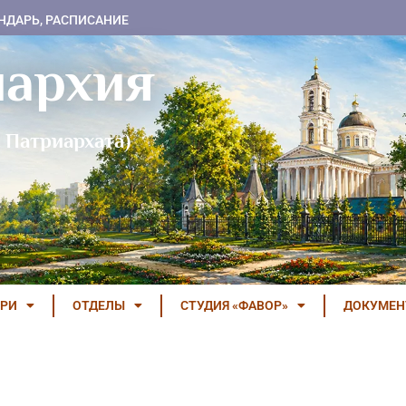
НДАРЬ, РАСПИСАНИЕ
пархия
 Патриархата)
РИ
ОТДЕЛЫ
СТУДИЯ «ФАВОР»
ДОКУМЕ