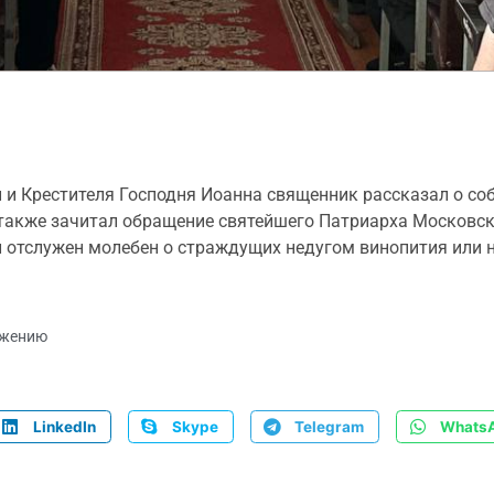
 и Крестителя Господня Иоанна священник рассказал о со
 также зачитал обращение святейшего Патриарха Московск
ыл отслужен молебен о страждущих недугом винопития или
ужению
LinkedIn
Skype
Telegram
Whats