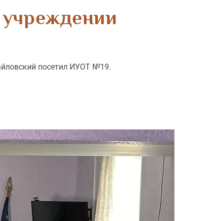
м учреждении
айловский посетил ИУОТ №19.