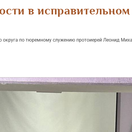
вости в исправительно
о округа по тюремному служению протоиерей Леонид Мих