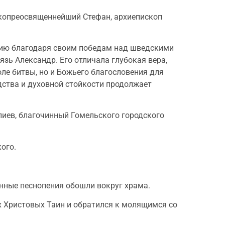
сокопреосвященнейший Стефан, архиепископ
орию благодаря своим победам над шведскими
зь Александр. Его отличала глубокая вера,
ле битвы, но и Божьего благословения для
одства и духовной стойкости продолжает
пиев, благочинный Гомельского городского
ого.
енные песнопения обошли вокруг храма.
 Христовых Таин и обратился к молящимся со