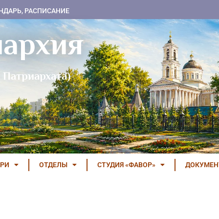
НДАРЬ, РАСПИСАНИЕ
пархия
 Патриархата)
РИ
ОТДЕЛЫ
СТУДИЯ «ФАВОР»
ДОКУМЕ