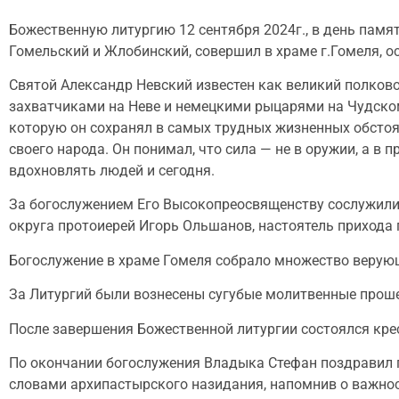
Божественную литургию 12 сентября 2024г., в день пам
Гомельский и Жлобинский, совершил в храме г.Гомеля, о
Святой Александр Невский известен как великий полков
захватчиками на Неве и немецкими рыцарями на Чудском 
которую он сохранял в самых трудных жизненных обстоят
своего народа. Он понимал, что сила — не в оружии, а в
вдохновлять людей и сегодня.
За богослужением Его Высокопреосвященству сослужили:
округа протоиерей Игорь Ольшанов, настоятель прихода 
Богослужение в храме Гомеля собрало множество верующ
За Литургий были вознесены сугубые молитвенные проше
После завершения Божественной литургии состоялся кре
По окончании богослужения Владыка Стефан поздравил 
словами архипастырского назидания, напомнив о важнос