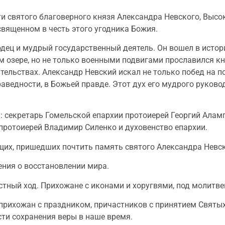
яти святого благоверного князя Александра Невского, Вы
священном в честь этого угодника Божия.
одец и мудрый государственный деятель. Он вошел в ист
озере, но не только военными подвигами прославился кня
ельствах. Александр Невский искал не только побед на по
 праведности, в Божьей правде. Этот дух его мудрого руков
 секретарь Гомельской епархии протоиерей Георгий Алам
протоиерей Владимир Силенко и духовенство епархии.
их, пришедших почтить память святого Александра Невск
ния о восстановлении мира.
стный ход. Прихожане с иконами и хоругвями, под молитв
прихожан с праздником, причастников с принятием Святых
ти сохранения веры в наше время.