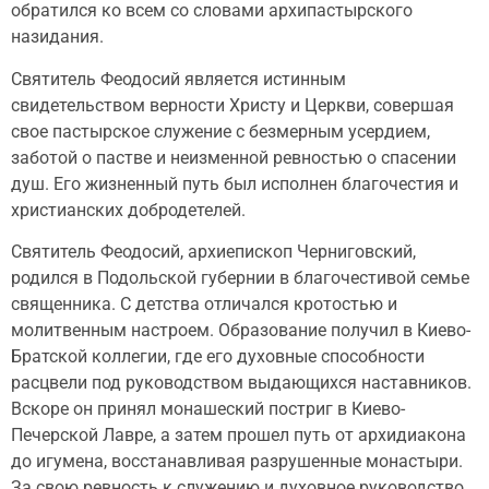
обратился ко всем со словами архипастырского
назидания.
Святитель Феодосий является истинным
свидетельством верности Христу и Церкви, совершая
свое пастырское служение с безмерным усердием,
заботой о пастве и неизменной ревностью о спасении
душ. Его жизненный путь был исполнен благочестия и
христианских добродетелей.
Святитель Феодосий, архиепископ Черниговский,
родился в Подольской губернии в благочестивой семье
священника. С детства отличался кротостью и
молитвенным настроем. Образование получил в Киево-
Братской коллегии, где его духовные способности
расцвели под руководством выдающихся наставников.
Вскоре он принял монашеский постриг в Киево-
Печерской Лавре, а затем прошел путь от архидиакона
до игумена, восстанавливая разрушенные монастыри.
За свою ревность к служению и духовное руководство