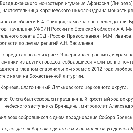
-Воздвиженского монастыря игумения Афанасия (Личаева)
, настоятельница Карачевского Николо-Одрина монастыря
янской области В.А. Свинцов, заместитель председателя 
тов, начальник УФСИН России по Брянской области А.А. М
тельного совета ООД «Россия Православная» М.М. Иванов,
области по делам религий А.Н. Васильева.
 предстал во всей красе. Завершилась роспись, и храм н
ломники из других городов, собравшиеся молитвенно почти
одятся в главном епархиальном храме с 2012 года, любов
те с нами на Божественной литургии.
Корнеев, благочинный Дятьковского церковного округа.
нязя Олега был совершен праздничный крестный ход вокру
 — небесного заступника Брянщины, митрополит Александр
ил всех собравшихся с днем празднования Собора Брянск
ство, когда в соборном единстве мы восхваляем угодников