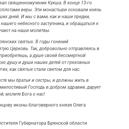
овал священномученик Кукша. В конце 13-го
оплотами веры. Эти монастыри основали князь
х дней. И мы с вами, как и наши предки,
нашего небесного заступника, и обращаться к
ечают на наши молитвы.
рянских святых. В годы гонений
тую Церковь. Так, добровольно отправляясь в
 приобретешь, а душе своей бессмертной
вою душу и души наших детей от греховных
гих, как святые стали светом для нас.
сте мы братья и сестры, и должны жить в
Всемилостивый Господь в добром здравии, дарует
, молите Бога о нас!
цову иконы благоверного князя Олега
естителя Губернатора Брянской области