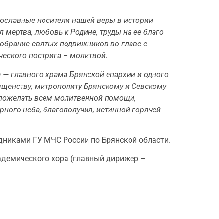
вославные носители нашей веры в истории
 мертва, любовь к Родине, труды на ее благо
обрание святых подвижников во главе с
еского пострига – молитвой.
 — главного храма Брянской епархии и одного
вященству, митрополиту Брянскому и Севскому
е пожелать всем молитвенной помощи,
рного неба, благополучия, истинной горячей
удниками ГУ МЧС России по Брянской области.
адемического хора (главный дирижер –