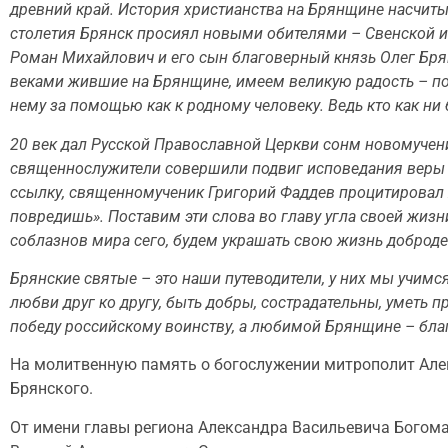
древний край. История христианства на Брянщине насчитыв
столетия Брянск просиял новыми обителями – Свенской и
Роман Михайлович и его сын благоверный князь Олег Брян
веками жившие на Брянщине, имеем великую радость – пок
нему за помощью как к родному человеку. Ведь кто как н
20 век дал Русской Православной Церкви сонм новомучен
священнослужители совершили подвиг исповедания веры Хр
ссылку, священномученик Григорий Фаддев процитировал Хр
повредишь». Поставим эти слова во главу угла своей жизн
соблазнов мира сего, будем украшать свою жизнь добродете
Брянские святые – это наши путеводители, у них мы учимс
любви друг ко другу, быть добры, сострадательны, уметь п
победу российскому воинству, а любимой Брянщине – благ
На молитвенную память о богослужении митрополит Але
Брянского.
От имени главы региона Александра Васильевича Богома