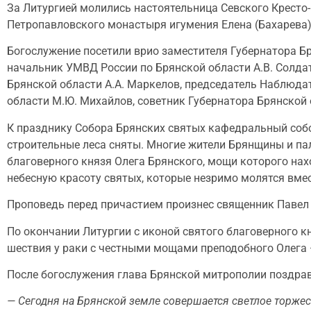
За Литургией молились настоятельница Севского Кресто
Петропавловского монастыря игумения Елена (Бахарева)
Богослужение посетили врио заместителя Губернатора Бр
начальник УМВД России по Брянской области А.В. Солда
Брянской области А.А. Маркелов, председатель Наблюда
области М.Ю. Михайлов, советник Губернатора Брянской 
К празднику Собора Брянских святых кафедральный собор
строительные леса сняты. Многие жители Брянщины и па
благоверного князя Олега Брянского, мощи которого нах
небесную красоту святых, которые незримо молятся вмес
Проповедь перед причастием произнес священник Павел 
По окончании Литургии с иконой святого благоверного к
шествия у раки с честными мощами преподобного Олега
После богослужения глава Брянской митрополии поздрав
— Сегодня на Брянской земле совершается светлое торже