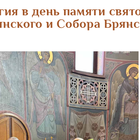
ия в день памяти свят
янского и Собора Брян