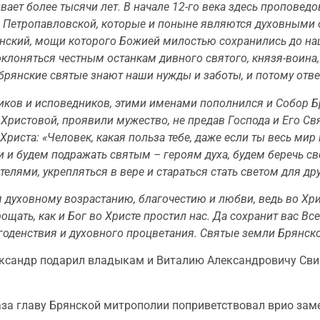
ает более тысячи лет. В начале 12-го века здесь проповед
 Петропавловской, которые и поныне являются духовными 
ский, мощи которого Божией милостью сохранились до наши
лоняться честным останкам дивного святого, князя-воина, 
и брянские святые знают наши нужды и заботы, и потому отв
иков и исповедников, этими именами пополнился и Собор Б
истовой, проявили мужество, не предав Господа и Его Свя
иста: «Человек, какая польза тебе, даже если ты весь мир
и и будем подражать святым – героям духа, будем беречь с
лями, укрепляться в вере и стараться стать светом для дру
я духовному возрастанию, благочестию и любви, ведь во Хри
рощать, как и Бог во Христе простил нас. Да сохранит вас 
оденствия и духовного процветания. Святые земли Брянской
ксандр подарил владыкам и Виталию Александровичу Свин
за главу Брянской митрополии поприветствовал врио зам