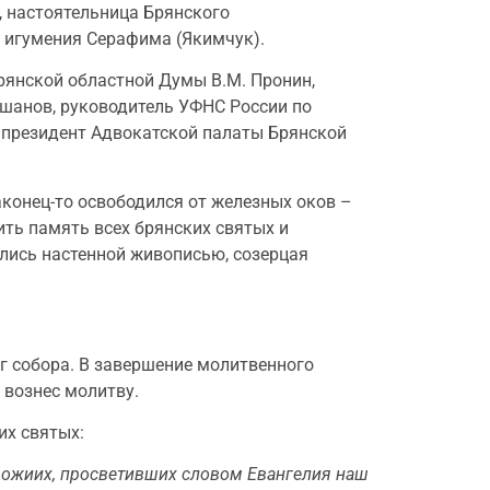
, настоятельница Брянского
 игумения Серафима (Якимчук).
Брянской областной Думы В.М. Пронин,
ишанов, руководитель УФНС России по
 президент Адвокатской палаты Брянской
аконец-то освободился от железных оков –
ть память всех брянских святых и
ались настенной живописью, созерцая
г собора. В завершение молитвенного
 вознес молитву.
их святых:
 Божиих, просветивших словом Евангелия наш