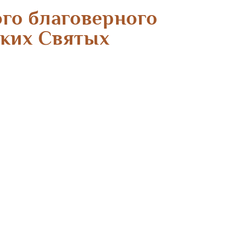
ого благоверного
ских Святых