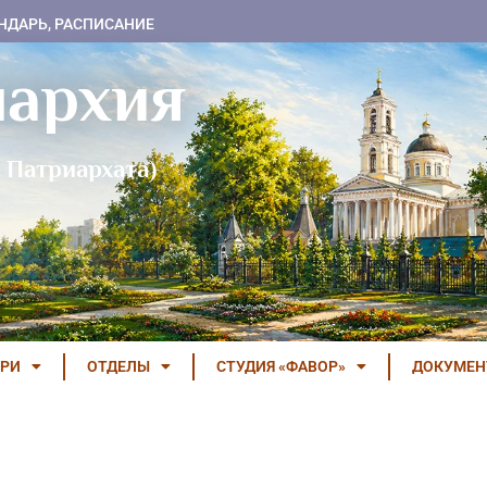
НДАРЬ, РАСПИСАНИЕ
пархия
 Патриархата)
РИ
ОТДЕЛЫ
СТУДИЯ «ФАВОР»
ДОКУМЕ