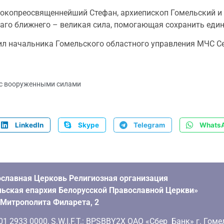
окопреосвященнейший Стефан, архиепископ Гомельский и 
лаго ближнего – великая сила, помогающая сохранить един
л начальника Гомельского областного управления МЧС С
 с вооруженными силами
LinkedIn
Skype
Telegram
Whats
славная Церковь Религиозная организация
ьская епархия Белорусской Православной Церкви»
. Митрополита Филарета, 2
 2933 0000, S.W.I.F.T.: BPSBBY2X ОАО «Сбер Банк» г. Гоме