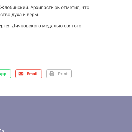
Жлобинский. Архипастырь отметил, что
ство духа и веры.
ергея Дичковского медалью святого
App
Email
Print
ль