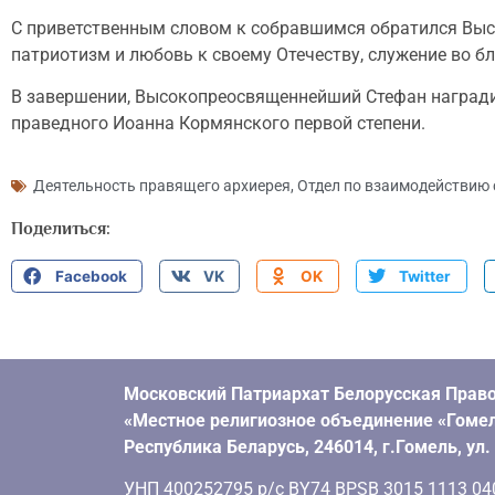
С приветственным словом к собравшимся обратился Выс
патриотизм и любовь к своему Отечеству, служение во б
В завершении, Высокопреосвященнейший Стефан награди
праведного Иоанна Кормянского первой степени.
Деятельность правящего архиерея
,
Отдел по взаимодействию
Поделиться:
Facebook
VK
OK
Twitter
Московский Патриархат Белорусская Право
«Местное религиозное объединение «Гомел
Республика Беларусь, 246014, г.Гомель, ул
УНП 400252795 р/с BY74 BPSB 3015 1113 0401