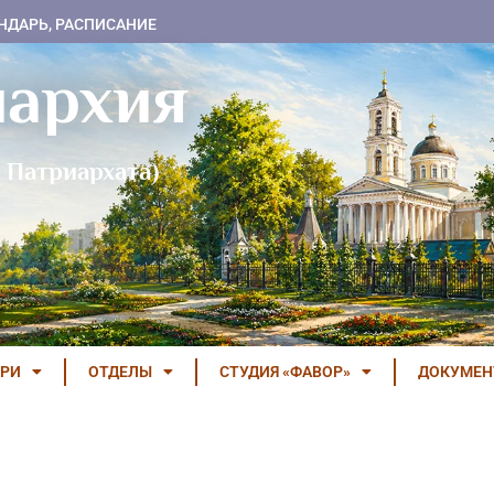
НДАРЬ, РАСПИСАНИЕ
пархия
 Патриархата)
РИ
ОТДЕЛЫ
СТУДИЯ «ФАВОР»
ДОКУМЕ