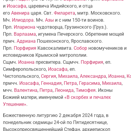
и
Иоасафа
, царевича Индийского, и отца
его
Авенира
царя. Свт.
Филарета
, митр. Московского.
Мч.
Илиодора
. Мч.
Азы
и с ним 150-ти воинов.
Прп.
Илариона
чудотворца, Грузинского (Груз.).
Прп.
Варлаама
, игумена Печерского. Обретение мощей
прмч.
Адриана
Пошехонского, Ярославского.
Прп.
Порфирия
Кавсокаливита.
Собор
новомучеников и
исповедников Крымской митрополии.
Сщмч.
Иоанна
пресвитера. Сщмчч.
Порфирия
, еп.
Симферопольского,
Иоасафа
, еп.
Чистопольского,
Сергия
,
Михаила
,
Александра
,
Иоанна
,
К
прмчч.
Иоасафа
,
Геннадия
,
Петра
,
Герасима
,
Михаила
,
мчч.
Валентина
,
Петра
,
Леонида
,
Тимофея
. Иконы
Божией матери, именуемой
«В скорбех и печалех
Утешение»
.
Божественную литургию 2 декабря 2024 года, в
понедельник седмицы 24-ой по Пятидесятнице,
Высокопреосвященнейший Стефан, архиепископ