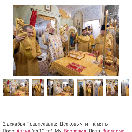
2 декабря Православная Церковь чтит память
Прор.
Авдия
(из 12-ти). Мч.
Варлаама
. Прпп.
Варлаама