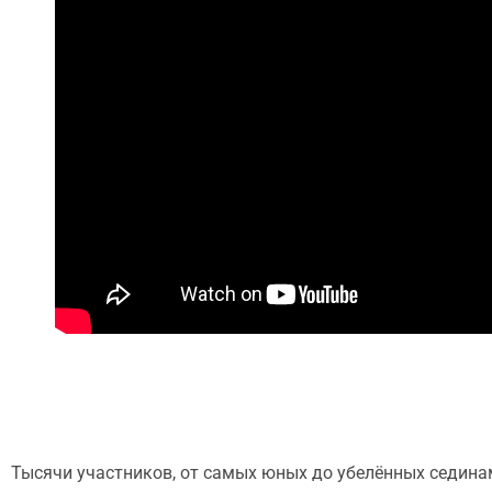
Тысячи участников, от самых юных до убелённых сединам