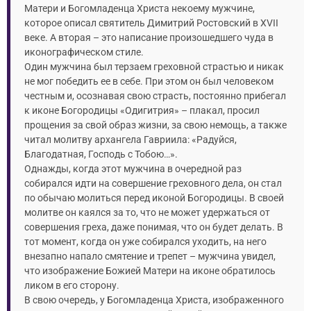
Матери и Богомладенца Христа некоему мужчине,
которое описал святитель Димитрий Ростовский в XVII
веке. А вторая – это написание произошедшего чуда в
иконографическом стиле.
Один мужчина был терзаем греховной страстью и никак
не мог победить ее в себе. При этом он был человеком
честным и, осознавая свою страсть, постоянно прибегал
к иконе Богородицы «Одигитрия» – плакал, просил
прощения за свой образ жизни, за свою немощь, а также
читал молитву архангела Гавриила: «Радуйся,
Благодатная, Господь с Тобою…».
Однажды, когда этот мужчина в очередной раз
собирался идти на совершение греховного дела, он стал
по обычаю молиться перед иконой Богородицы. В своей
молитве он каялся за то, что не может удержаться от
совершения греха, даже понимая, что он будет делать. В
тот момент, когда он уже собирался уходить, на него
внезапно напало смятение и трепет – мужчина увидел,
что изображение Божией Матери на иконе обратилось
ликом в его сторону.
В свою очередь, у Богомладенца Христа, изображенного