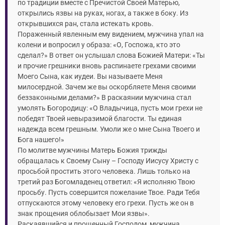
по традиции вместе с Пречистой Своей Матерью,
открылись язвы на руках, ногах, а также в боку. Из
открывшихся ран, стала истекать кровь.
Пораженный явленным ему видением, мужчина упал на
колени и вопросил у образа: «О, Госпожа, кто это
сделал?» В ответ он услышал слова Божией Матери: «Ты
и прочие грешники вновь распинаете грехами своими
Моего Сына, как иудеи. Вы называете Меня
милосердной. Зачем же вы оскорбляете Меня своими
беззаконными делами?» В раскаянии мужчина стал
умолять Богородицу: «О Владычица, пусть мои грехи не
победят Твоей невыразимой благости. Ты единая
надежда всем грешным. Умоли же о мне Сына Твоего и
Бога нашего!»
По молитве мужчины Матерь Божия трижды
обращалась к Своему Сыну – Господу Иисусу Христу с
просьбой простить этого человека. Лишь только на
третий раз Богомладенец ответил: «Я исполняю Твою
просьбу. Пусть совершится пожелание Твое. Ради Тебя
отпускаются этому человеку его грехи. Пусть же он в
знак прощения облобызает Мои язвы».
Раскаявшийся и прощенный Господом, мужчина