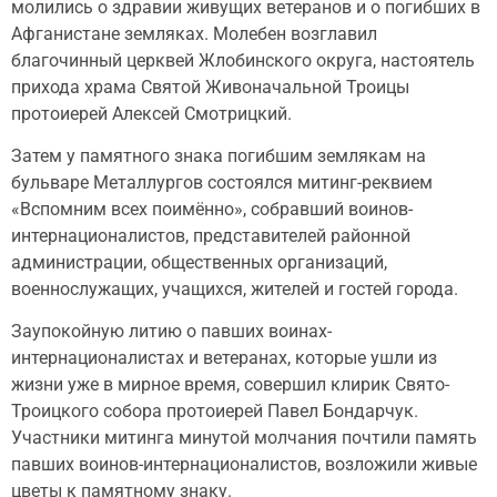
молились о здравии живущих ветеранов и о погибших в
Афганистане земляках. Молебен возглавил
благочинный церквей Жлобинского округа, настоятель
прихода храма Святой Живоначальной Троицы
протоиерей Алексей Смотрицкий.
Затем у памятного знака погибшим землякам на
бульваре Металлургов состоялся митинг-реквием
«Вспомним всех поимённо», собравший воинов-
интернационалистов, представителей районной
администрации, общественных организаций,
военнослужащих, учащихся, жителей и гостей города.
Заупокойную литию о павших воинах-
интернационалистах и ветеранах, которые ушли из
жизни уже в мирное время, совершил клирик Свято-
Троицкого собора протоиерей Павел Бондарчук.
Участники митинга минутой молчания почтили память
павших воинов-интернационалистов, возложили живые
цветы к памятному знаку.