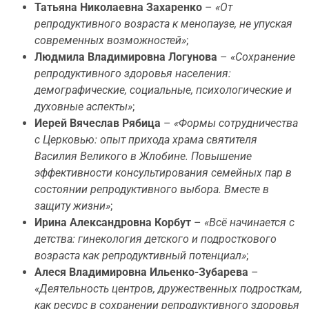
Татьяна Николаевна Захаренко
–
«От
репродуктивного возраста к менопаузе, не упуская
современных возможностей»
;
Людмила Владимировна Логунова
–
«Сохранение
репродуктивного здоровья населения:
демографические, социальные, психологические и
духовные аспекты»
;
Иерей Вячеслав Рябица
–
«Формы сотрудничества
с Церковью: опыт прихода храма святителя
Василия Великого в Жлобине. Повышение
эффективности консультирования семейных пар в
состоянии репродуктивного выбора. Вместе в
защиту жизни»
;
Ирина Александровна Корбут
–
«Всё начинается с
детства: гинекология детского и подросткового
возраста как репродуктивный потенциал»
;
Алеся Владимировна Ильенко-Зубарева
–
«Деятельность центров, дружественных подросткам,
как ресурс в сохранении репродуктивного здоровья