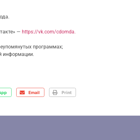
ода.
нтакте» —
https://vk.com/cdomda.
шеупомянутых программах;
й информации.
App
Email
Print