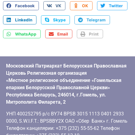
Facebook
VK
OK
Twitter
LinkedIn
Skype
Telegram
WhatsApp
Email
Print
Московский Патриархат Белорусская Православная
Церковь Религиозная организация
«Местное религиозное объединение «Гомельская
епархия Белорусской Православной Церкви»
Республика Беларусь, 246014, г.Гомель, ул.
Митрополита Филарета, 2
УНП 400252795 р/с BY74 BPSB 3015 1113 0401 2933
0000, S.W.I.F.T.: BPSBBY2X ОАО «Сбер Банк» г. Гомель
Телефон канцелярии: +375 (232) 55-55-62 Телефон