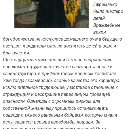
Ефременко
было шестеро
детей.
Враждебные
вихри
богоборчества не коснулись домашнего очага будущего
пастыря, и родители смогли воспитать детей в вере и
благочестии.
Шестнадцатилетним юношей Петр по направлению
военкомата трудится в качестве санитара, а после и
санинструктора, в прифронтовом военном госпитале.
Уже тогда сказывались особые качества его характера:
исключительное трудолюбие, участливое отношение к
страждущим и бесстрашие перед лицом грозящей
опасности. Однажды с огромным риском для
собственной жизни ему пришлось останавливать
подводу с тяжело ранеными бойцами, которую мчали
испугавшиеся взрыва авиабомбы лошади. За
проявленное мужество и героизм рядовой Петр