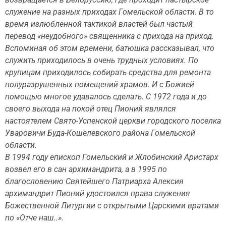
служение на разных приходах Гомельской области. В то
время излюбленной тактикой властей был частый
перевод «неудобного» священника с прихода на приход.
Вспоминая об этом времени, батюшка рассказывал, что
служить приходилось в очень трудных условиях. По
крупицам приходилось собирать средства для ремонта
полуразрушенных помещений храмов. И с Божией
помощью многое удавалось сделать. С 1972 года и до
своего выхода на покой отец Пионий являлся
настоятелем Свято-Успенской церкви городского поселка
Уваровичи Буда-Кошелевского района Гомельской
области.
В 1994 году епископ Гомельский и Жлобинский Аристарх
возвел его в сан архимандрита, а в 1995 по
благословению Святейшего Патриарха Алексия
архимандрит Пионий удостоился права служения
Божественной Литургии с открытыми Царскими вратами
по «Отче наш..».