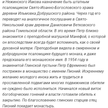
и Нежинского Иакова назначение быть штатным
псаломщиком Свято-Иоанно-Богословского храма
деревни Ильмовка Добрушского района. Через год его
переводят на аналогичное послушание в Свято-
Никольский храм деревни Даниловичи Ветковского
района Гомельской области. В это время Петр близко
знакомится с преподобной матушкой Манефой, о которой
он впоследствии всегда будет вспоминать, как о своей
духовной матери. Преподобная видела в смиренном и
добродушном псаломщике будущего монаха, и даже
предсказала его монашеское имя. В 1954 году в
знаменитой Глинской пустыни Петр Ефременко был
пострижен в монашество с именем Пионий. Искреннему
желанию молодого инока жить и трудиться в
прославленной подвигами многих подвижников обители
не суждено было исполниться. Начинался новый виток
богоборческих гонений и власти готовили обитель к
закрытию. По благословению глинских старцев отец
Пионий покидает монастырь.