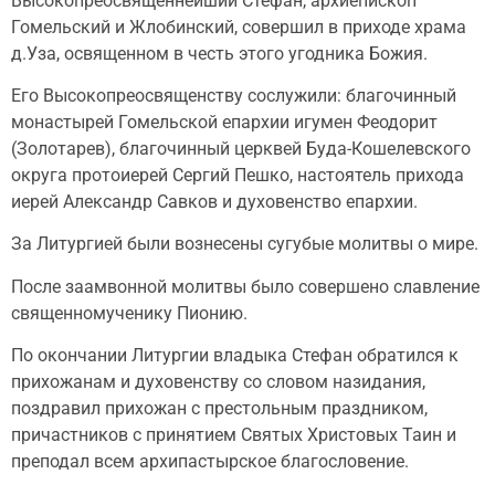
Высокопреосвященнейший Стефан, архиепископ
Гомельский и Жлобинский, совершил в приходе храма
д.Уза, освященном в честь этого угодника Божия.
Его Высокопреосвященству сослужили: благочинный
монастырей Гомельской епархии игумен Феодорит
(Золотарев), благочинный церквей Буда-Кошелевского
округа протоиерей Сергий Пешко, настоятель прихода
иерей Александр Савков и духовенство епархии.
За Литургией были вознесены сугубые молитвы о мире.
После заамвонной молитвы было совершено славление
священномученику Пионию.
По окончании Литургии владыка Стефан обратился к
прихожанам и духовенству со словом назидания,
поздравил прихожан с престольным праздником,
причастников с принятием Святых Христовых Таин и
преподал всем архипастырское благословение.