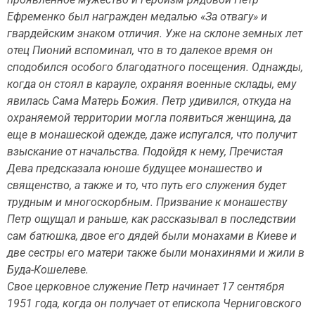
Ефременко был награжден медалью «За отвагу» и
гвардейским знаком отличия. Уже на склоне земных лет
отец Пионий вспоминал, что в то далекое время он
сподобился особого благодатного посещения. Однажды,
когда он стоял в карауле, охраняя военные склады, ему
явилась Сама Матерь Божия. Петр удивился, откуда на
охраняемой территории могла появиться женщина, да
еще в монашеской одежде, даже испугался, что получит
взыскание от начальства. Подойдя к нему, Пречистая
Дева предсказала юноше будущее монашество и
священство, а также и то, что путь его служения будет
трудным и многоскорбным. Призвание к монашеству
Петр ощущал и раньше, как рассказывал в последствии
сам батюшка, двое его дядей были монахами в Киеве и
две сестры его матери также были монахинями и жили в
Буда-Кошелеве.
Свое церковное служение Петр начинает 17 сентября
1951 года, когда он получает от епископа Черниговского