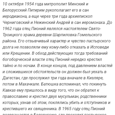
10 октября 1954 года митрополит Минский и
Белорусский Питирим рукополагает его в сан
иеродиакона, а еще через три года архиепископ
Черниговский и Нежинский Андрей в сан иеромонаха. До
1962 года отец Пионий являлся настоятелем Свято-
Троицкого храма деревни Шарпиловка Гомельского
района. Его отзывчивый характер и чувство пастырского
долга не позволяли ему кому-либо отказать в Исповеди
или Крещении. В обход действующих тогда требований
богоборческой власти отец Пионий нередко крестил
тайно и по ночам. В конце концов, под давлением властей
и сложившихся обстоятельств он должен был уехать в
Дагестан, где прослужил три года вначале в Кизляре,
потом в Махачкале. Батюшка вспоминал, что покинуть
Кавказ ему пришлось в виду того, что он обратил к
православию и крестил двух мусульман, родственники
которых, узнав об этом, поклялись убить и отступников и
крестившего их священника. В 1965 году отец Пионий
возвращается в Белоруссию, где проходит пастырское