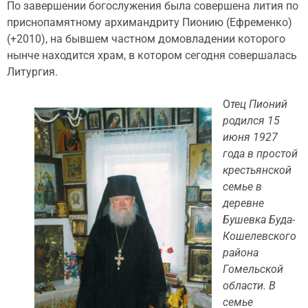
По завершении богослужения была совершена лития по
приснопамятному архимандриту Пионию (Ефременко)
(+2010), на бывшем частном домовладении которого
нынче находится храм, в котором сегодня совершалась
Литургия.
О
тец Пионий
родился 15
июня 1927
года в простой
крестьянской
семье в
деревне
Бушевка Буда-
Кошелевского
района
Гомельской
области. В
семье