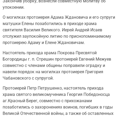
Закончив уборку, вознесли совместную молитву об
упокоении.
О могилках протоиерея Адама Ждановича и его супруги
матушки Елены позаботились в приходе храма
святителя Василия Великого. Иерей Андрей Исаев
отслужил заупокойную литию по приснопоминаемому
протоиерею Адаму и Елене Ждановичам.
Настоятель прихода храма Покрова Пресвятой
Богородицы г. п. Стрешин протоиерей Евгений Межуев
совместно с членами общины поправили оградку и
навели порядок на могилках протоиерея Григория
Чабановского с супругой.
Протоиерей Петр Петрушенко, настоятель прихода
храма святого великомученика Георгия Победоносца
аг.Красный Берег, совместно с прихожанами
позаботились о захоронениях воинов, погибших в годы
Великой Отечественной войны, а также об оставленных