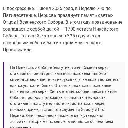
В воскресенье, 1 июня 2025 года, в Неделю 7-ю по
Пятидесятнице, Церковь празднует память святых
Отцов I Вселенского Собора. В этом году празднование
совпадает с особой датой — 1700-летием Никейского
Собора, который состоялся в 325 году и стал
важнейшим событием в истории Вселенского
Православия.
На Никейском Соборе был утвержден Символ веры,
ставший основой христианского исповедания. Этот
символ объединяет всех верующих, утверждая догматы о
единосущности Сына с Отцом, и разъясняя основные
истины нашей веры. Святые отцы, собравшиеся на этом
Соборе, проявили огромную стойкость и мудрость,
отстаивая чистоту и единство христианской веры,
показав пример истинного служения Христу и Его
Церкви. Они преодолели разделения и утвердили
догматы, которые и по сей день являются основанием
нашей веры.