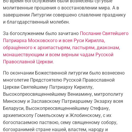
Во время богослужения были вознесены сугубые
молитвенные прошения о восстановлении мира. А в
завершении Литургии совершено славление празднику
и благодарственный молебен.
За богослужением было зачитано
Послание Святейшего
Патриарха Московского и всея Руси Кирилла,
обращённого к архипастырям, пастырям, диаконам,
монашествующим и всем верным чадам Русской
Православной Церкви.
По окончании Божественной литургии было вознесено
многолетие Предстоятелю Русской Православной
Церкви Святейшему Патриарху Кириллу,
Высокопреосвященнейшему Вениамину, митрополиту
Минскому и Заславскому Патриаршему Экзарху всея
Беларуси, Высокопреосвященнейшему Стефану,
архиепископу Гомельскому и Жлобинскому, с их
богоспасаемою паствою, сему священному собору,
богохранимей стране нашей, властем, народу и