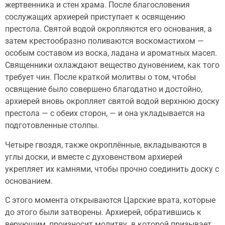
жертвенника и стен храма. После благословения
сослужащих архиерей приступает к освящению
престола. Святой водой окропляются его основания, а
затем крестообразно поливаются воскомастихом —
особым составом из воска, ладана и ароматных масел.
Священники охлаждают вещество дуновением, как того
требует чин. После краткой молитвы о том, чтобы
освящение было совершено благодатно и достойно,
архиерей вновь окропляет святой водой верхнюю доску
престола — с обеих сторон, — и она укладывается на
подготовленные столпы.
Четыре гвоздя, также окроплённые, вкладываются в
углы доски, и вместе с духовенством архиерей
укрепляет их камнями, чтобы прочно соединить доску с
основанием.
С этого момента открываются Царские врата, которые
до этого были затворены. Архиерей, обратившись к
верующим, произносит молитву в которой призывает