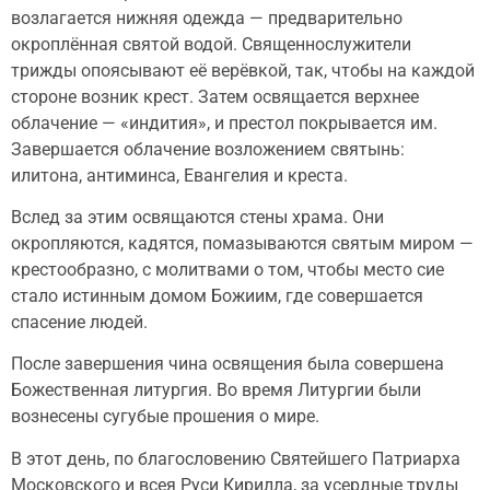
возлагается нижняя одежда — предварительно
окроплённая святой водой. Священнослужители
трижды опоясывают её верёвкой, так, чтобы на каждой
стороне возник крест. Затем освящается верхнее
облачение — «индития», и престол покрывается им.
Завершается облачение возложением святынь:
илитона, антиминса, Евангелия и креста.
Вслед за этим освящаются стены храма. Они
окропляются, кадятся, помазываются святым миром —
крестообразно, с молитвами о том, чтобы место сие
стало истинным домом Божиим, где совершается
спасение людей.
После завершения чина освящения была совершена
Божественная литургия. Во время Литургии были
вознесены сугубые прошения о мире.
В этот день, по благословению Святейшего Патриарха
Московского и всея Руси Кирилла, за усердные труды