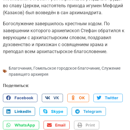
во славу Церкви, настоятель прихода игумен Мефодий
(Казаков) был возведён в сан архимандрита.
Богослужение завершилось крестным ходом. По
завершении которого архиепископ Стефан обратился к
верующим с архипастырским словом, поздравил
духовенство и прихожан с освящением храма и
преподал всем архипастырское благословение.
Благочиния
,
Гомельское городское благочиние
,
Служение
правящего архиерея
Поделиться:
Facebook
VK
OK
Twitter
LinkedIn
Skype
Telegram
WhatsApp
Email
Print