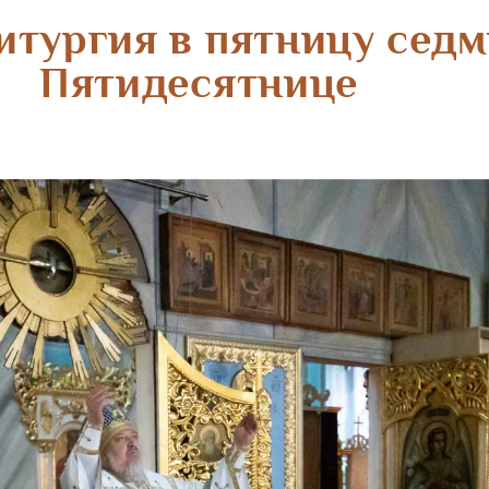
итургия в пятницу седм
Пятидесятнице