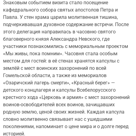
Знаковым событием визита стало посещение
кафедрального собора святых апостолов Петра и
Павла. У стен храма царила молитвенная тишина,
подчеркивавшая духовное содержание встречи. После
этого делегация направилась в часовню святого
благоверного князя Александра Невского, где
участники познакомились с мемориальным проектом
«Мы живы, пока помним». Часовня стала особым
местом для гостей: в её стенах хранятся капсулы с
землёй с мест воинских захоронений по всей
Гомельской области, а также из мемориалов
«Озаричский лагерь смерти», «Красный берег» —
детского концлагеря и капсулы Всебелорусского
крестного хода «Церковь и армия» с мест захоронений
воинов-освободителей всех воинов, зачищавших
родную землю, ценой своих жизней. Каждая капсула
словно молитвенно связывает нас с ушедшими
поколениями, напоминает о цене мира и о долге перед
историей.