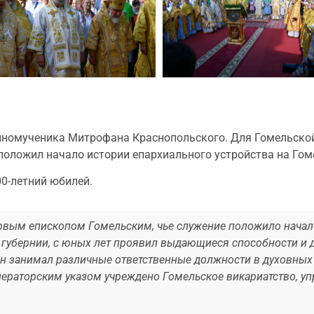
номученика Митрофана Краснопольского. Для Гомельской е
оложил начало истории епархиального устройства на Гом
00-летний юбилей.
вым епископом Гомельским, чье служение положило начал
 губернии, с юных лет проявил выдающиеся способности и 
н занимал различные ответственные должности в духовных 
мператорским указом учреждено Гомельское викариатство, 