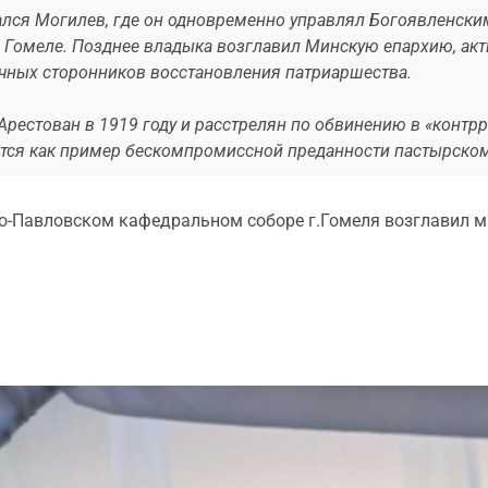
лся Могилев, где он одновременно управлял Богоявленским
в Гомеле. Позднее владыка возглавил Минскую епархию, а
чных сторонников восстановления патриаршества.
Арестован в 1919 году и расстрелян по обвинению в «контр
ится как пример бескомпромиссной преданности пастырскому
ро-Павловском кафедральном соборе г.Гомеля возглавил м