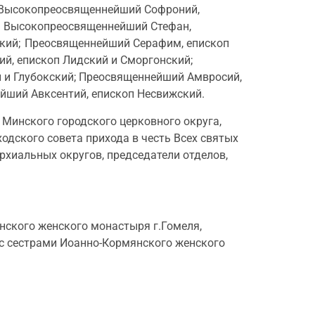
 Высокопреосвященнейший Софроний,
; Высокопреосвященнейший Стефан,
ский; Преосвященнейший Серафим, епископ
й, епископ Лидский и Сморгонский;
 и Глубокский; Преосвященнейший Амвросий,
йший Авксентий, епископ Несвижский.
Минского городского церковного округа,
одского совета прихода в честь Всех святых
рхиальных округов, председатели отделов,
нского женского монастыря г.Гомеля,
 с сестрами Иоанно-Кормянского женского