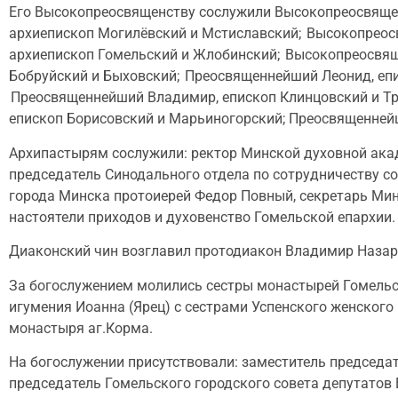
Его Высокопреосвященству сослужили Высокопреосвяще
архиепископ Могилёвский и Мстиславский; Высокопреос
архиепископ Гомельский и Жлобинский; Высокопреосвящ
Бобруйский и Быховский; Преосвященнейший Леонид, еп
Преосвященнейший Владимир, епископ Клинцовский и Тр
епископ Борисовский и Марьиногорский; Преосвященнейш
Архипастырям сослужили: ректор Минской духовной акад
председатель Синодального отдела по сотрудничеству со
города Минска протоиерей Федор Повный, секретарь Мин
настоятели приходов и духовенство Гомельской епархии.
Диаконский чин возглавил протодиакон Владимир Наза
За богослужением молились сестры монастырей Гомельск
игумения Иоанна (Ярец) с сестрами Успенского женского
монастыря аг.Корма.
На богослужении присутствовали: заместитель председа
председатель Гомельского городского совета депутатов 