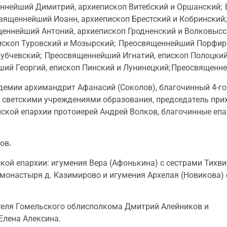
ннейший Димитрий, архиепископ Витебский и Оршанский;
вященнейший Иоанн, архиепископ Брестский и Кобринский
еннейший Антоний, архиепископ Гродненский и Волковыс
ископ Туровский и Мозырский; Преосвященнейший Порфири
убчевский; Преосвященнейший Игнатий, епископ Полоцкий
ий Георгий, епископ Пинский и Лунинецкий; Преосвященне
емии архимандрит Афанасий (Соколов), благочинный 4-го 
 светскими учреждениями образования, председатель прих
ской епархии протоиерей Андрей Волков, благочинные епа
ров
.
ой епархии: игумения Вера (Афонькина) с сестрами Тихви
 монастыря д. Казимирово и игумения Архелая (Новикова)
теля Гомельского облисполкома Дмитрий Алейников и
Елена Алексина.