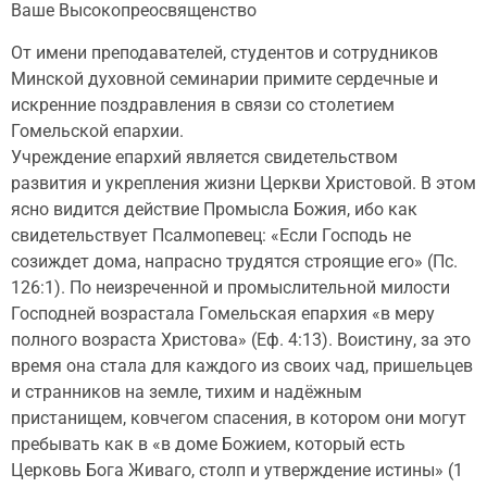
Ваше Высокопреосвященство
От имени преподавателей, студентов и сотрудников
Минской духовной семинарии примите сердечные и
искренние поздравления в связи со столетием
Гомельской епархии.
Учреждение епархий является свидетельством
развития и укрепления жизни Церкви Христовой. В этом
ясно видится действие Промысла Божия, ибо как
свидетельствует Псалмопевец: «Если Господь не
созиждет дома, напрасно трудятся строящие его» (Пс.
126:1). По неизреченной и промыслительной милости
Господней возрастала Гомельская епархия «в меру
полного возраста Христова» (Еф. 4:13). Воистину, за это
время она стала для каждого из своих чад, пришельцев
и странников на земле, тихим и надёжным
пристанищем, ковчегом спасения, в котором они могут
пребывать как в «в доме Божием, который есть
Церковь Бога Живаго, столп и утверждение истины» (1