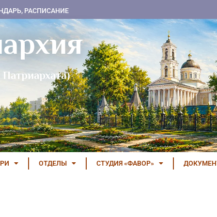
НДАРЬ, РАСПИСАНИЕ
пархия
 Патриархата)
РИ
ОТДЕЛЫ
СТУДИЯ «ФАВОР»
ДОКУМЕ