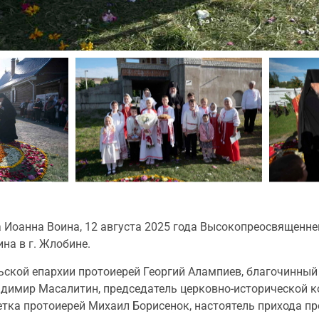
 Иоанна Воина, 12 августа 2025 года Высокопреосвященне
на в г. Жлобине.
ской епархии протоиерей Георгий Алампиев, благочинный
адимир Масалитин, председатель церковно-исторической 
етка протоиерей Михаил Борисенок, настоятель прихода п