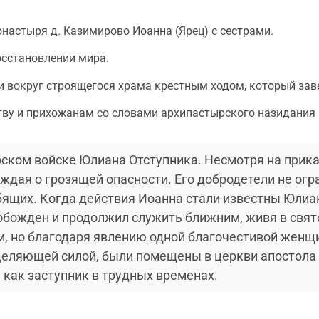
настыря д. Казимирово Иоанна (Ярец) с сестрами.
осстановлении мира.
и вокруг строящегося храма крестным ходом, который за
тву и прихожанам со словами архипастырского назидания 
ском войске Юлиана Отступника. Несмотря на прика
ждая о грозящей опасности. Его добродетели не о
бящих. Когда действия Иоанна стали известны Юлиан
обожден и продолжил служить ближним, живя в свято
м, но благодаря явлению одной благочестивой женщ
еляющей силой, были помещены в церкви апостола 
 как заступник в трудных временах.