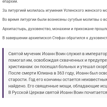
епархии.
За литургией молилась игумения Успенского женского мо
Во время литургии были вознесены сугубые молитвы о в
Архипастырь, духовенство, монахини и прихожане прошл
В завершении архиепископ Стефан обратился к духовенс
Святой мученик Иоанн Воин служил в император
помогал им, освобождая схваченных и предупре
христианам: он посещал больных и утешал скор
После смерти Юлиана в 363 году, Иоанн был осв
старости. Год его кончины остается неизвестны
найдено. Его священные мощи, обладающие исц
В Русской Церкви святой Иоанн Воин почитается